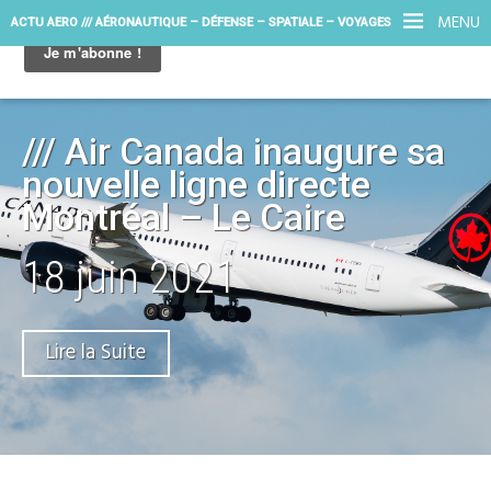
MENU
ACTU AERO /// AÉRONAUTIQUE – DÉFENSE – SPATIALE – VOYAGES
/// Air Canada inaugure sa
nouvelle ligne directe
Montréal – Le Caire
18 juin 2021
Lire la Suite