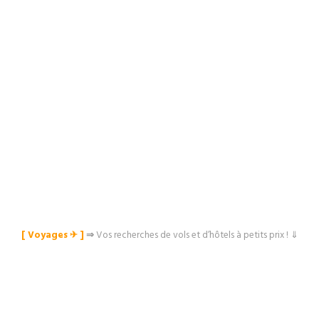
[ Voyages ✈︎ ]
⇒
Vos recherches de vols et d’hôtels à petits prix ! ⇓