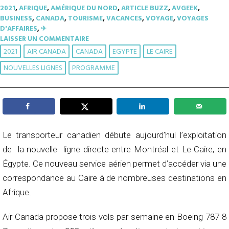
2021
,
AFRIQUE
,
AMÉRIQUE DU NORD
,
ARTICLE BUZZ
,
AVGEEK
,
BUSINESS
,
CANADA
,
TOURISME
,
VACANCES
,
VOYAGE
,
VOYAGES
D'AFFAIRES
,
✈︎
LAISSER UN COMMENTAIRE
2021
AIR CANADA
CANADA
EGYPTE
LE CAIRE
NOUVELLES LIGNES
PROGRAMME
Le transporteur canadien débute aujourd’hui l’exploitation
de la nouvelle ligne directe entre Montréal et Le Caire, en
Égypte. Ce nouveau service aérien permet d’accéder via une
correspondance au Caire à de nombreuses destinations en
Afrique.
Air Canada propose trois vols par semaine en Boeing 787-8