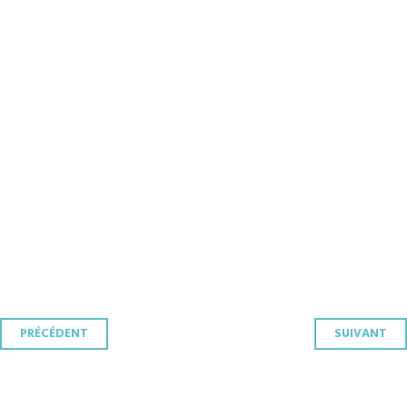
Navigation
PRÉCÉDENT
SUIVANT
des
articles