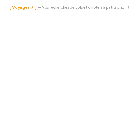
[ Voyages ✈︎ ]
⇒
Vos recherches de vols et d’hôtels à petits prix ! ⇓