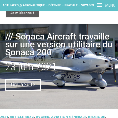
MENU
ACTU AERO /// AÉRONAUTIQUE – DÉFENSE – SPATIALE – VOYAGES
/// Sonaca Aircraft travaille
sur une version utilitaire du
Sonaca 200
23 juin 2021
Lire la Suite
2021
,
ARTICLE BUZZ
,
AVGEEK
,
AVIATION GÉNÉRALE
,
BELGIQUE
,