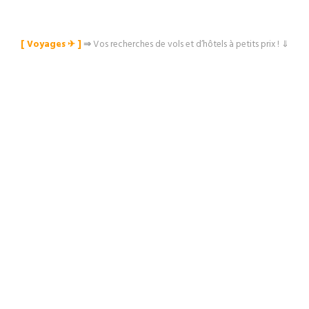
[ Voyages ✈︎ ]
⇒
Vos recherches de vols et d’hôtels à petits prix ! ⇓