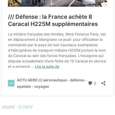
visuels :
G.Carré