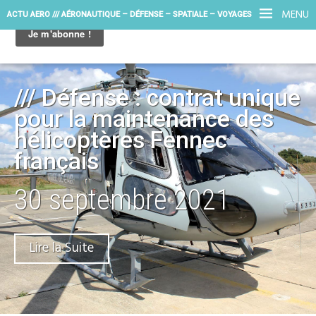
MENU
ACTU AERO /// AÉRONAUTIQUE – DÉFENSE – SPATIALE – VOYAGES
/// Défense : contrat unique
pour la maintenance des
hélicoptères Fennec
français
30 septembre 2021
Lire la Suite