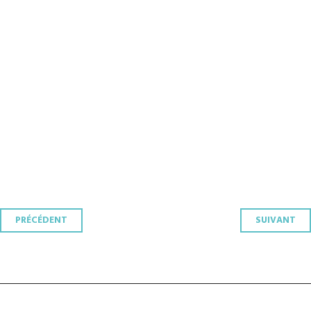
Navigation
PRÉCÉDENT
SUIVANT
des
articles