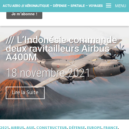
MENU
ACTU AERO /// AÉRONAUTIQUE – DÉFENSE – SPATIALE – VOYAGES
/// L’Indonésie commande
deux ravitailleurs Airbus
A400M
18 novembre 2021
Lire la Suite
2021
,
AIRBUS
,
ASIE
,
CONSTRUCTEUR
,
DÉFENSE
,
EUROPE
,
FRANCE
,