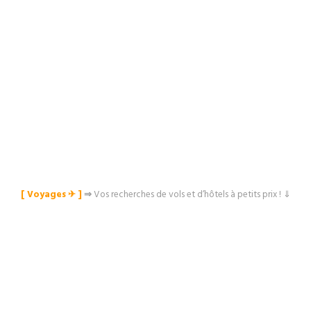
[ Voyages ✈︎ ]
⇒
Vos recherches de vols et d’hôtels à petits prix ! ⇓