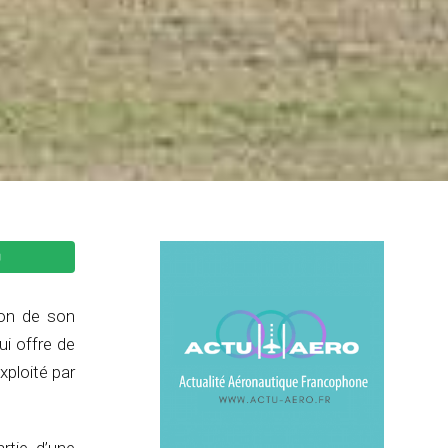
son de son
ui offre de
xploité par