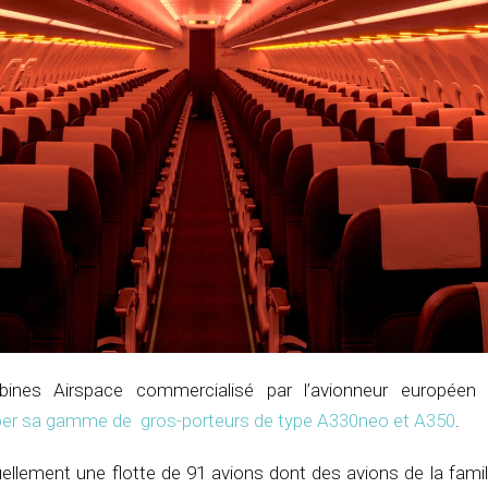
ines Airspace commercialisé par l’avionneur europée
iper sa gamme de gros-porteurs de type A330neo et A350
.
ellement une flotte de 91 avions dont des avions de la famil