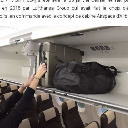
E / MSN11084] a été livré le 05 janvier dernier et fait pa
n 2018 par Lufthansa Group qui avait fait le choix d’é
rs en commande avec le concept de cabine Airspace d’Airb