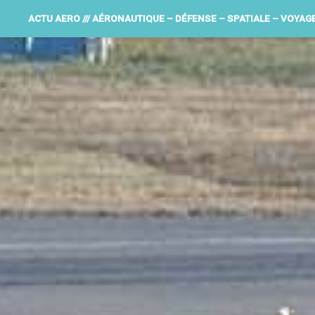
ACTU AERO /// AÉRONAUTIQUE – DÉFENSE – SPATIALE – VOYAG