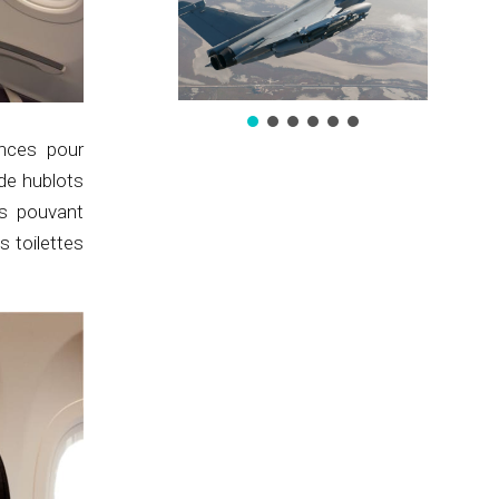
inces pour
de hublots
es pouvant
s toilettes