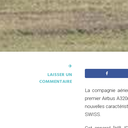
✈︎
LAISSER UN
COMMENTAIRE
La compagnie aérien
premier Airbus A320n
nouvelles caractéris
SWISS.