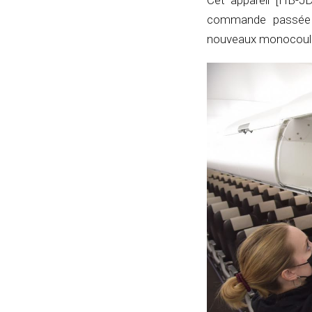
Cet appareil [HB-JD
commande passée e
nouveaux monocouloi