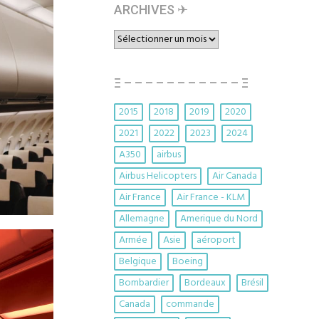
ARCHIVES ✈︎
ARCHIVES
✈︎
Ξ – – – – – – – – – – – Ξ
2015
2018
2019
2020
2021
2022
2023
2024
A350
airbus
Airbus Helicopters
Air Canada
Air France
Air France - KLM
Allemagne
Amerique du Nord
Armée
Asie
aéroport
Belgique
Boeing
Bombardier
Bordeaux
Brésil
Canada
commande