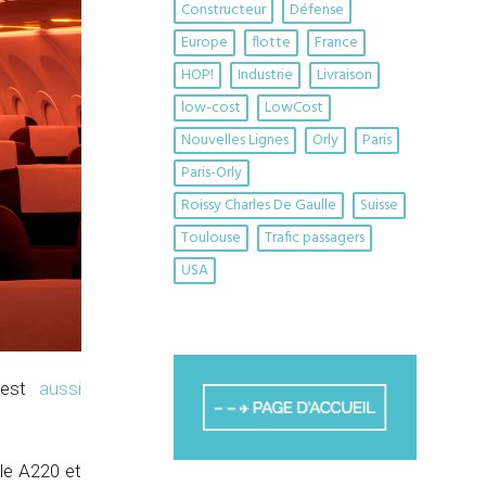
Constructeur
Défense
Europe
flotte
France
HOP!
Industrie
Livraison
low-cost
LowCost
Nouvelles Lignes
Orly
Paris
Paris-Orly
Roissy Charles De Gaulle
Suisse
Toulouse
Trafic passagers
USA
n est
aussi
le A220 et