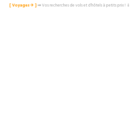
[ Voyages ✈︎ ]
⇒
Vos recherches de vols et d’hôtels à petits prix ! ⇓