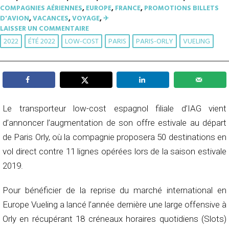
COMPAGNIES AÉRIENNES
,
EUROPE
,
FRANCE
,
PROMOTIONS BILLETS
D'AVION
,
VACANCES
,
VOYAGE
,
✈︎
LAISSER UN COMMENTAIRE
2022
ÉTÉ 2022
LOW-COST
PARIS
PARIS-ORLY
VUELING
Le transporteur low-cost espagnol filiale d’IAG vient
d’annoncer l’augmentation de son offre estivale au départ
de Paris Orly, où la compagnie proposera 50 destinations en
vol direct contre 11 lignes opérées lors de la saison estivale
2019.
Pour bénéficier de la reprise du marché international en
Europe Vueling a lancé l’année dernière une large offensive à
Orly en récupérant 18 créneaux horaires quotidiens (Slots)