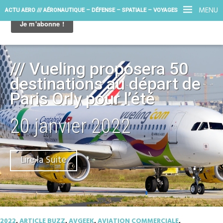
MENU
ACTU AERO /// AÉRONAUTIQUE – DÉFENSE – SPATIALE – VOYAGES
/// Vueling proposera 50
destinations au départ de
Paris Orly pour l’été
20 janvier 2022
Lire la Suite
2022
,
ARTICLE BUZZ
,
AVGEEK
,
AVIATION COMMERCIALE
,