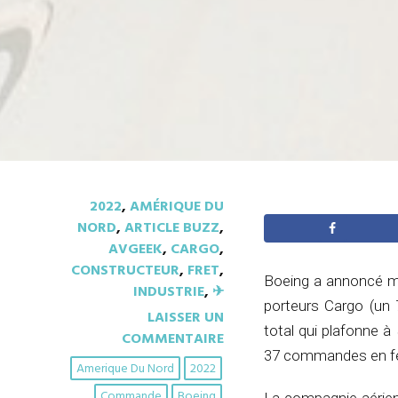
2022
,
AMÉRIQUE DU
NORD
,
ARTICLE BUZZ
,
AVGEEK
,
CARGO
,
CONSTRUCTEUR
,
FRET
,
Boeing a annoncé mar
INDUSTRIE
,
✈︎
porteurs Cargo (un 
LAISSER UN
total qui plafonne à 
COMMENTAIRE
37 commandes en fév
Amerique Du Nord
2022
Commande
Boeing