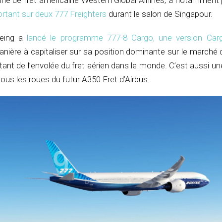
ne de fret américaine Western Global Airlines, a notamment
tant sur deux 777 Freighters
durant le salon de Singapour.
eing a
lancé le programme 777-8 Cargo, une version Car
anière à capitaliser sur sa position dominante sur le marché
tant de l’envolée du fret aérien dans le monde. C’est aussi un
ous les roues du futur A350 Fret d’Airbus.