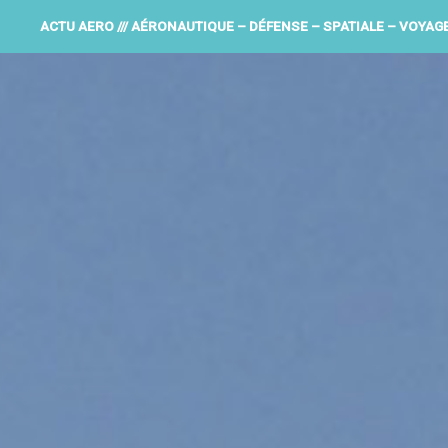
ACTU AERO /// AÉRONAUTIQUE – DÉFENSE – SPATIALE – VOYAG