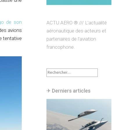
 passé une
go de son
ACTU AERO ® /// L’actualité
 des avions
aéronautique des acteurs et
e tentative
partenaires de l’aviation
francophone.
Rechercher :
✈︎ Derniers articles