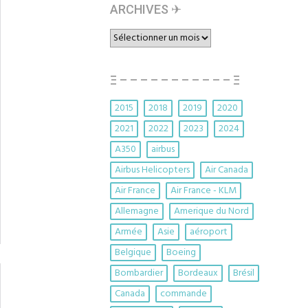
ARCHIVES ✈︎
ARCHIVES
✈︎
Ξ – – – – – – – – – – – Ξ
2015
2018
2019
2020
2021
2022
2023
2024
A350
airbus
Airbus Helicopters
Air Canada
Air France
Air France - KLM
Allemagne
Amerique du Nord
Armée
Asie
aéroport
Belgique
Boeing
Bombardier
Bordeaux
Brésil
Canada
commande