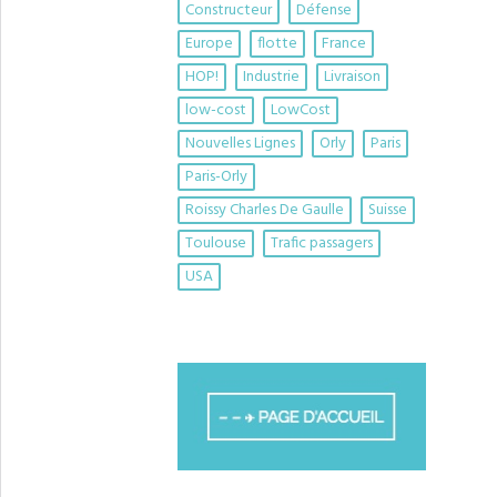
Constructeur
Défense
Europe
flotte
France
HOP!
Industrie
Livraison
low-cost
LowCost
Nouvelles Lignes
Orly
Paris
Paris-Orly
Roissy Charles De Gaulle
Suisse
Toulouse
Trafic passagers
USA