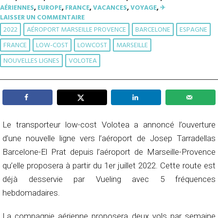
AÉRIENNES
,
EUROPE
,
FRANCE
,
VACANCES
,
VOYAGE
,
✈︎
LAISSER UN COMMENTAIRE
2022
AÉROPORT MARSEILLE PROVENCE
BARCELONE
ESPAGNE
FRANCE
LOW-COST
LOWCOST
MARSEILLE
NOUVELLES LIGNES
VOLOTEA
Le transporteur low-cost Volotea a annoncé l’ouverture
d’une nouvelle ligne vers l’aéroport de Josep Tarradellas
Barcelone-El Prat depuis l’aéroport de Marseille-Provence
qu’elle proposera à partir du 1er juillet 2022. Cette route est
déjà desservie par Vueling avec 5 fréquences
hebdomadaires.
La compagnie aérienne proposera deux vols par semaine