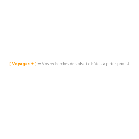
[ Voyages ✈︎ ]
⇒
Vos recherches de vols et d’hôtels à petits prix ! ⇓