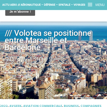
MENU
ACTU AERO /// AÉRONAUTIQUE – DÉFENSE – SPATIALE – VOYAGES
/// Volotea se positionne
entre Marseille et
Barcelone
29 avril 2022
Lire la Suite
2022
,
AVGEEK
,
AVIATION COMMERCIALE
,
BUSINESS
,
COMPAGNIES