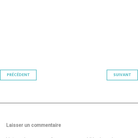
Navigation
PRÉCÉDENT
SUIVANT
des
articles
Laisser un commentaire