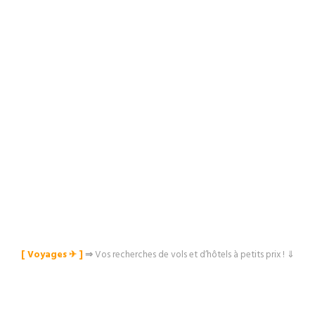
[ Voyages ✈︎ ]
⇒
Vos recherches de vols et d’hôtels à petits prix ! ⇓