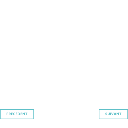
Navigation
PRÉCÉDENT
SUIVANT
des