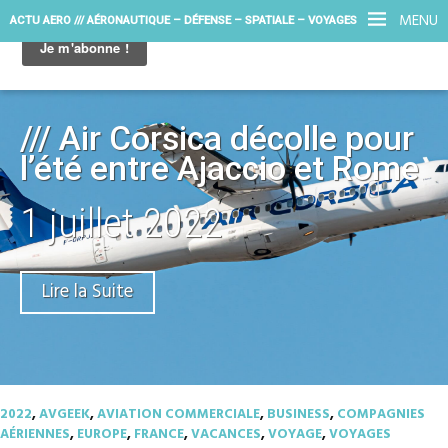
MENU
ACTU AERO /// AÉRONAUTIQUE – DÉFENSE – SPATIALE – VOYAGES
/// Air Corsica décolle pour
l’été entre Ajaccio et Rome
1 juillet 2022
Lire la Suite
2022
,
AVGEEK
,
AVIATION COMMERCIALE
,
BUSINESS
,
COMPAGNIES
AÉRIENNES
,
EUROPE
,
FRANCE
,
VACANCES
,
VOYAGE
,
VOYAGES