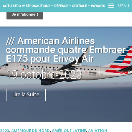
MENU
ACTU AERO /// AÉRONAUTIQUE – DÉFENSE – SPATIALE – VOYAGES
/// American Airlines
commande quatre Embraer
E175 pour Envoy Air
19 octobre 2023
Lire la Suite
2023
,
AMÉRIQUE DU NORD
,
AMÉRIQUE LATINE
,
AVIATION