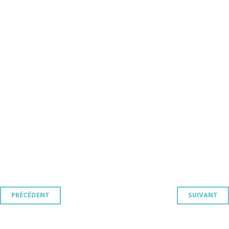
Navigation
PRÉCÉDENT
SUIVANT
des
articles