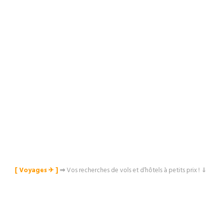
[ Voyages ✈︎ ]
⇒
Vos recherches de vols et d’hôtels à petits prix ! ⇓