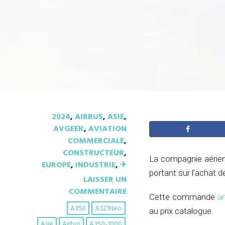
2024
,
AIRBUS
,
ASIE
,
AVGEEK
,
AVIATION
COMMERCIALE
,
CONSTRUCTEUR
,
La compagnie aérien
EUROPE
,
INDUSTRIE
,
✈︎
portant sur l’achat 
LAISSER UN
COMMENTAIRE
Cette commande
a
A350
A321Neo
au prix catalogue.
Asie
Airbus
A350-1000