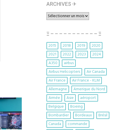
ARCHIVES ✈︎
ARCHIVES
✈︎
Ξ – – – – – – – – – – – Ξ
2015
2018
2019
2020
2021
2022
2023
2024
A350
airbus
Airbus Helicopters
Air Canada
Air France
Air France - KLM
Allemagne
Amerique du Nord
Armée
Asie
aéroport
Belgique
Boeing
Bombardier
Bordeaux
Brésil
Canada
commande