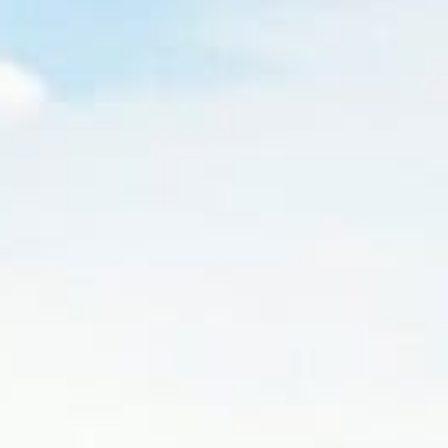
/// EVA Air finalise
A321neo
9 janvier 2024
Lire la Suite