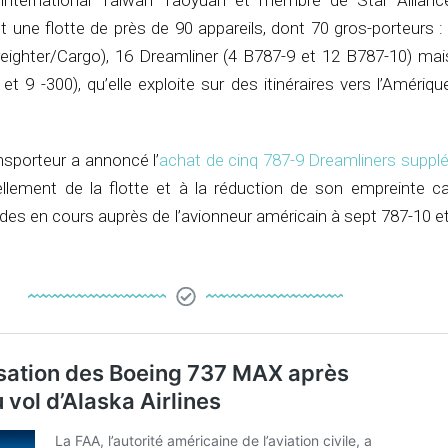
 international Taïwan Taoyuan et membre de Star Allianc
t une flotte de près de 90 appareils, dont 70 gros-porteurs 
reighter/Cargo), 16 Dreamliner (4 B787-9 et 12 B787-10) mai
et 9 -300), qu’elle exploite sur des itinéraires vers l’Amériq
nsporteur a annoncé l’
achat de cinq 787-9 Dreamliners suppl
llement de la flotte et à la réduction de son empreinte ca
es en cours auprès de l’avionneur américain à sept 787-10 et