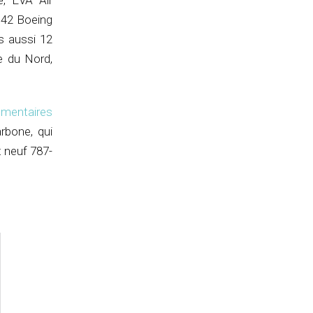
e, EVA Air
: 42 Boeing
s aussi 12
ue du Nord,
émentaires
rbone, qui
 neuf 787-