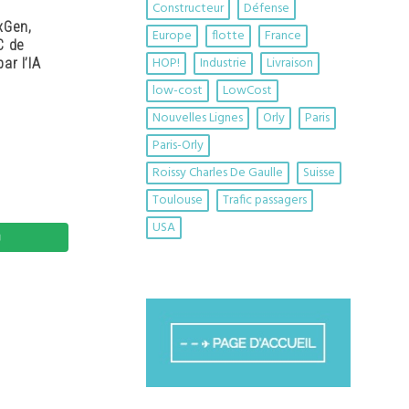
Constructeur
Défense
xGen,
Europe
flotte
France
C de
HOP!
Industrie
Livraison
ar l’IA
low-cost
LowCost
Nouvelles Lignes
Orly
Paris
Paris-Orly
Roissy Charles De Gaulle
Suisse
Toulouse
Trafic passagers
USA