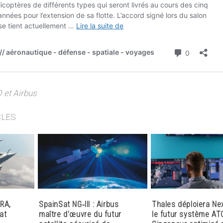
 et Airbus
CLES
RA,
SpainSat NG‑III : Airbus
Thales déploiera Ne
at
maître d’œuvre du futur
le futur système AT