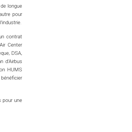
n de longue
autre pour
’industrie.
un contrat
Air Center
èque, DSA,
n d’Airbus
ution HUMS
bénéficier
s pour une