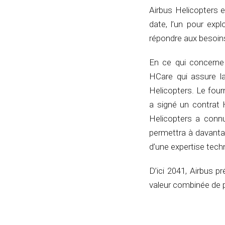
Airbus Helicopters e
date, l’un pour exp
répondre aux besoins 
En ce qui concerne 
HCare qui assure l
Helicopters. Le fou
a signé un contrat 
Helicopters a conn
permettra à davanta
d’une expertise tec
D’ici 2041, Airbus 
valeur combinée de pr