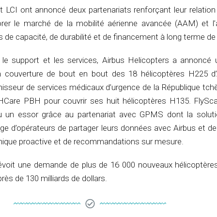
t LCI ont annoncé deux partenariats renforçant leur relatio
lorer le marché de la mobilité aérienne avancée (AAM) et l’
de capacité, de durabilité et de financement à long terme de l
le support et les services, Airbus Helicopters a annoncé 
a couverture de bout en bout des 18 hélicoptères H225 d’
rnisseur de services médicaux d’urgence de la République tch
HCare PBH pour couvrir ses huit hélicoptères H135. FlySca
u un essor grâce au partenariat avec GPMS dont la sol
ge d’opérateurs de partager leurs données avec Airbus et de 
hnique proactive et de recommandations sur mesure.
prévoit une demande de plus de 16 000 nouveaux hélicoptère
ès de 130 milliards de dollars.