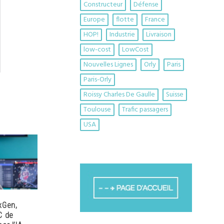
Constructeur
Défense
Europe
flotte
France
HOP!
Industrie
Livraison
low-cost
LowCost
Nouvelles Lignes
Orly
Paris
Paris-Orly
Roissy Charles De Gaulle
Suisse
Toulouse
Trafic passagers
USA
xGen,
C de