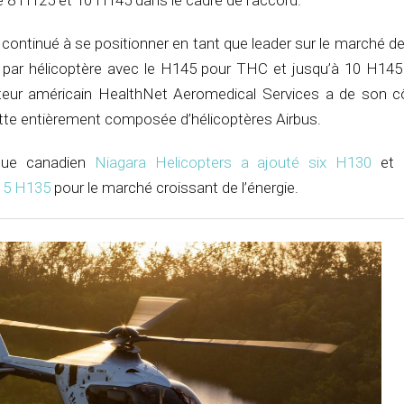
 H125 et 10 H145 dans le cadre de l’accord.
 continué à se positionner en tant que leader sur le marché d
 par hélicoptère avec le H145 pour THC et jusqu’à 10 H14
ateur américain HealthNet Aeromedical Services a de son c
otte entièrement composée d’hélicoptères Airbus.
tique canadien
Niagara Helicopters a ajouté six H130
et
15 H135
pour le marché croissant de l’énergie.