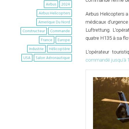
commande ferme de 8
Airbus
2024
Airbus Helicopters
Airbus Helicopters a
Amerique Du Nord
médicaux d’urgence
Luftrettung. L’opér
Constructeur
Commande
quatre H135 à sa fl
France
Europe
Industrie
Hélicoptère
L’opérateur touris
USA
Salon Aéronautique
commandé jusqu’à 