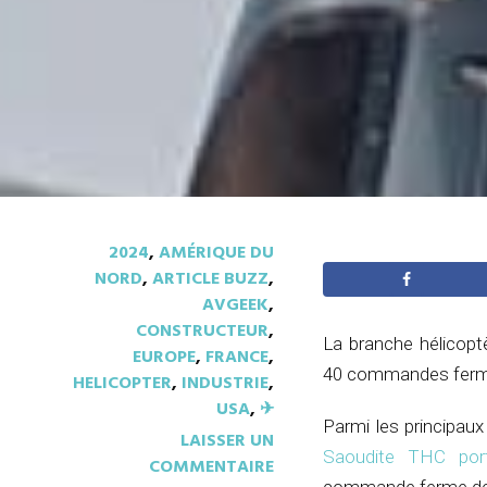
2024
,
AMÉRIQUE DU
NORD
,
ARTICLE BUZZ
,
AVGEEK
,
CONSTRUCTEUR
,
La branche hélicopt
EUROPE
,
FRANCE
,
40 commandes fermes
HELICOPTER
,
INDUSTRIE
,
USA
,
✈︎
Parmi les principau
LAISSER UN
Saoudite THC port
COMMENTAIRE