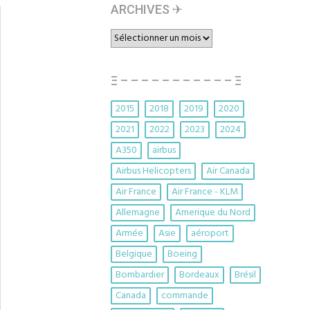
ARCHIVES ✈︎
ARCHIVES
✈︎
Ξ – – – – – – – – – – – Ξ
2015
2018
2019
2020
2021
2022
2023
2024
A350
airbus
Airbus Helicopters
Air Canada
Air France
Air France - KLM
Allemagne
Amerique du Nord
Armée
Asie
aéroport
Belgique
Boeing
Bombardier
Bordeaux
Brésil
Canada
commande