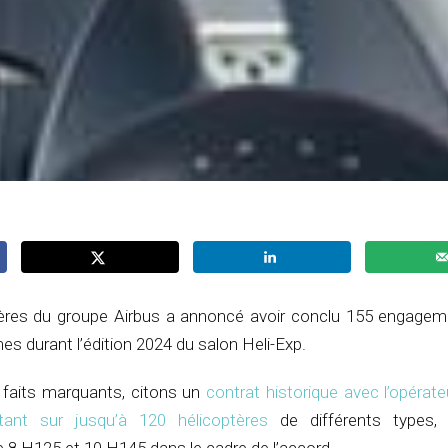
ères du groupe Airbus a annoncé avoir conclu 155 engagem
 durant l’édition 2024 du salon Heli-Exp.
x faits marquants, citons un
contrat historique avec l’opérate
ant sur jusqu’à 120 hélicoptères
de différents types,