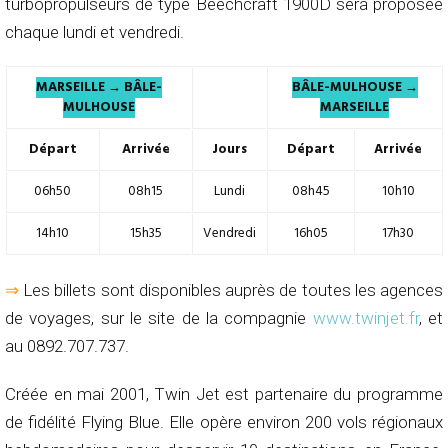
turbopropulseurs de type Beechcraft 1900D sera proposée
chaque lundi et vendredi.
MARSEILLE → BÂLE-
BÂLE-MULHOUSE →
MULHOUSE
MARSEILLE
Départ
Arrivée
Jours
Départ
Arrivée
06h50
08h15
Lundi
08h45
10h10
14h10
15h35
Vendredi
16h05
17h30
⇒
Les billets sont disponibles auprès de toutes les agences
de voyages, sur le site de la compagnie
www.twinjet.fr
, et
au 0892.707.737.
Créée en mai 2001, Twin Jet est partenaire du programme
de fidélité Flying Blue. Elle opère environ 200 vols régionaux