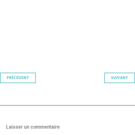
Navigation
PRÉCÉDENT
SUIVANT
des
articles
Laisser un commentaire