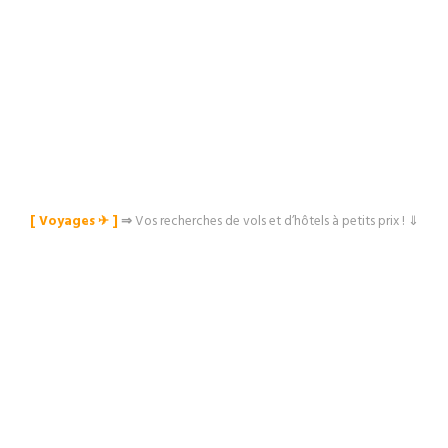
[ Voyages ✈︎ ]
⇒
Vos recherches de vols et d’hôtels à petits prix ! ⇓