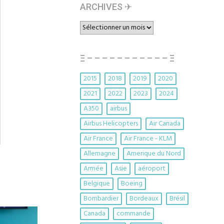
ARCHIVES ✈︎
ARCHIVES
✈︎
Ξ – – – – – – – – – – – Ξ
2015
2018
2019
2020
2021
2022
2023
2024
A350
airbus
Airbus Helicopters
Air Canada
Air France
Air France - KLM
Allemagne
Amerique du Nord
Armée
Asie
aéroport
Belgique
Boeing
Bombardier
Bordeaux
Brésil
Canada
commande