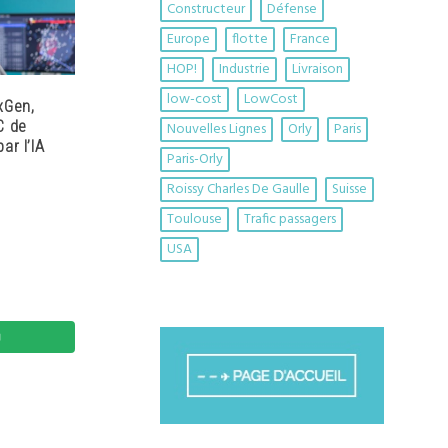
Constructeur
Défense
Europe
flotte
France
HOP!
Industrie
Livraison
low-cost
LowCost
xGen,
C de
Nouvelles Lignes
Orly
Paris
ar l’IA
Paris-Orly
Roissy Charles De Gaulle
Suisse
Toulouse
Trafic passagers
USA