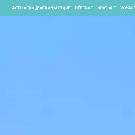
ACTU AERO /// AÉRONAUTIQUE – DÉFENSE – SPATIALE – VOYAG