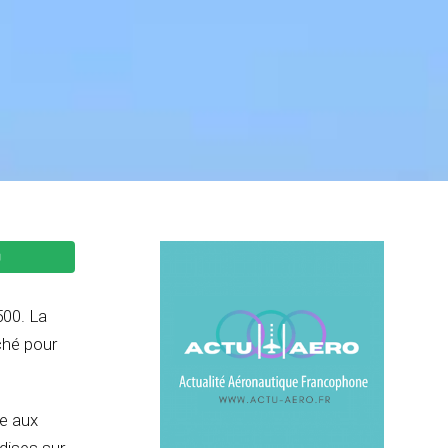
500. La
ché pour
re aux