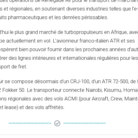
des opérations de Renegade Air pour le transport de marchan
 et régionales, en soutenant diverses industries telles que l’e
its pharmaceutiques et les denrées périssables.
’hui le plus grand marché de turbopropulseurs en Afrique, ave
pe actuellement en vol. L’avionneur franco-italien ATR et ses
espèrent bien pouvoir fournir dans les prochaines années d’au
rer des lignes intérieures et internationales régulières pour les
port de fret.
Air se compose désormais d’un CRJ-100, d’un ATR 72-500, de
 Fokker 50. Le transporteur connecte Nairobi, Kisumu, Homab
ions régionales avec des vols ACMI (pour Aircraft, Crew, Mai
t lease) et des vols affrétés.