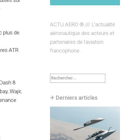
dises sur
-
ACTU AERO ® /// L’actualité
c plus de
aéronautique des acteurs et
partenaires de l’aviation
tres ATR
francophone.
Rechercher :
 Dash 8
ay, Wajir,
✈︎ Derniers articles
ntenance