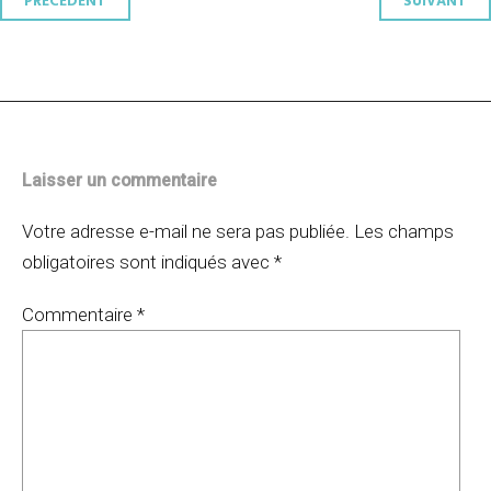
Navigation
PRÉCÉDENT
SUIVANT
des
articles
Laisser un commentaire
Votre adresse e-mail ne sera pas publiée.
Les champs
obligatoires sont indiqués avec
*
Commentaire
*