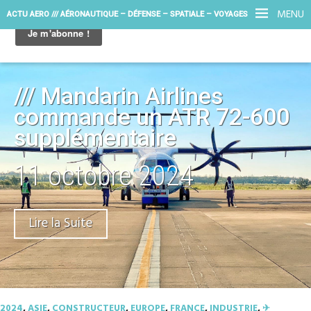
MENU
ACTU AERO /// AÉRONAUTIQUE – DÉFENSE – SPATIALE – VOYAGES
/// Mandarin Airlines
commande un ATR 72-600
supplémentaire
11 octobre 2024
Lire la Suite
2024
,
ASIE
,
CONSTRUCTEUR
,
EUROPE
,
FRANCE
,
INDUSTRIE
,
✈︎