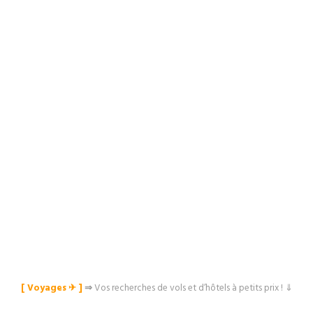
[ Voyages ✈︎ ]
⇒
Vos recherches de vols et d’hôtels à petits prix ! ⇓