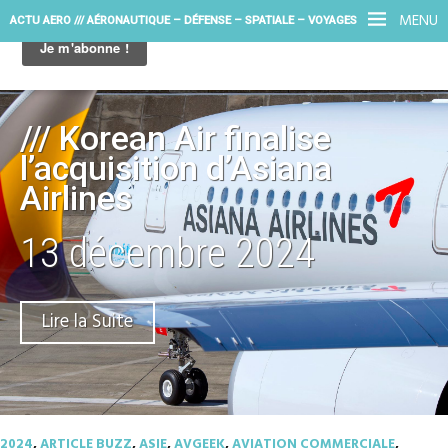
MENU
ACTU AERO /// AÉRONAUTIQUE – DÉFENSE – SPATIALE – VOYAGES
/// Korean Air finalise
l’acquisition d’Asiana
Airlines
13 décembre 2024
Lire la Suite
2024
,
ARTICLE BUZZ
,
ASIE
,
AVGEEK
,
AVIATION COMMERCIALE
,