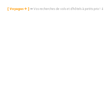
[ Voyages ✈︎ ]
⇒
Vos recherches de vols et d’hôtels à petits prix ! ⇓