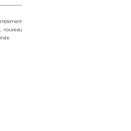
ssemblement
», nouveau
rnée.