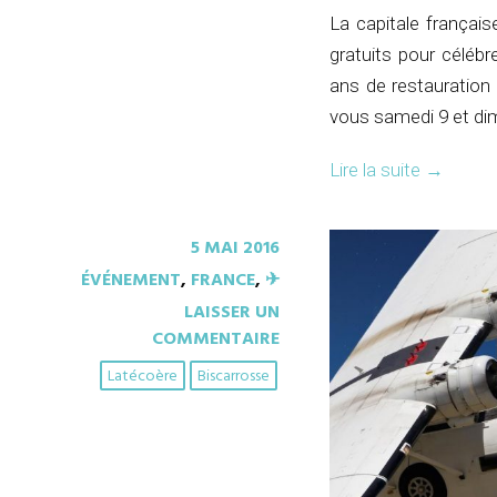
La capitale françai
gratuits pour céléb
ans de restauration
vous samedi 9 et dim
Lire la suite
→
5 MAI 2016
ÉVÉNEMENT
,
FRANCE
,
✈︎
LAISSER UN
COMMENTAIRE
Latécoère
Biscarrosse