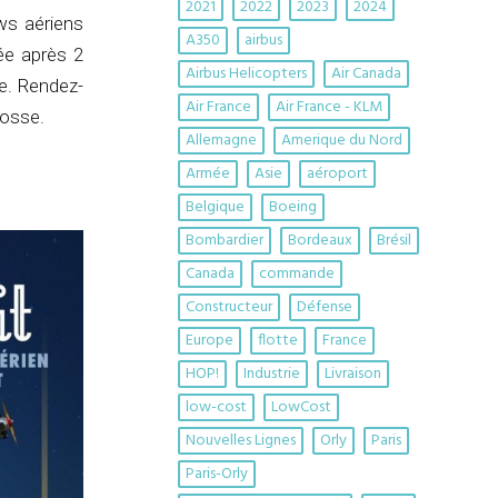
2021
2022
2023
2024
ws aériens
A350
airbus
ée après 2
Airbus Helicopters
Air Canada
e. Rendez-
Air France
Air France - KLM
rosse.
Allemagne
Amerique du Nord
Armée
Asie
aéroport
Belgique
Boeing
Bombardier
Bordeaux
Brésil
Canada
commande
Constructeur
Défense
Europe
flotte
France
HOP!
Industrie
Livraison
low-cost
LowCost
Nouvelles Lignes
Orly
Paris
Paris-Orly