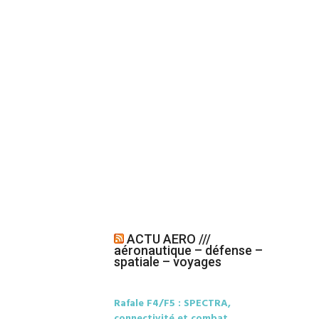
ACTU AERO ///
aéronautique – défense –
spatiale – voyages
Rafale F4/F5 : SPECTRA,
connectivité et combat