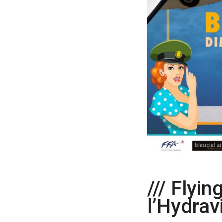
/// Flyi
l’Hydrav