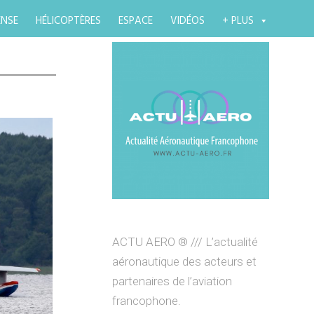
ENSE
HÉLICOPTÈRES
ESPACE
VIDÉOS
+ PLUS
ACTU AERO ® /// L’actualité
aéronautique des acteurs et
partenaires de l’aviation
francophone.