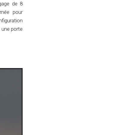
rgage de 8
rnée pour
nfiguration
à une porte