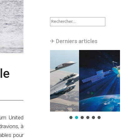
Rechercher :
✈︎ Derniers articles
le
ium United
dravions, à
ables pour