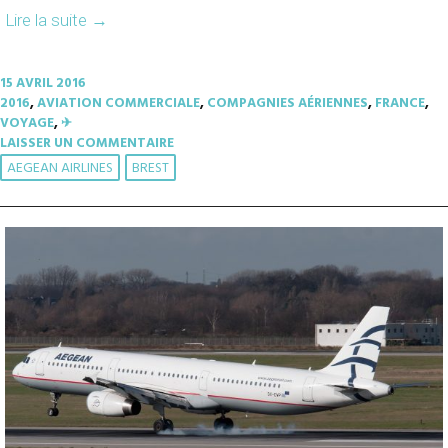
Lire la suite
→
15 AVRIL 2016
2016
,
AVIATION COMMERCIALE
,
COMPAGNIES AÉRIENNES
,
FRANCE
,
VOYAGE
,
✈︎
LAISSER UN COMMENTAIRE
AEGEAN AIRLINES
BREST