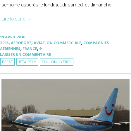
semaine assurés le lundi, jeudi, samedi et dimanche.
Lire la suite
→
19 AVRIL 2016
2016
,
AÉROPORT
,
AVIATION COMMERCIALE
,
COMPAGNIES
AÉRIENNES
,
FRANCE
,
✈︎
LAISSER UN COMMENTAIRE
BREST
JETAIRFLY
TOULON HYÈRES