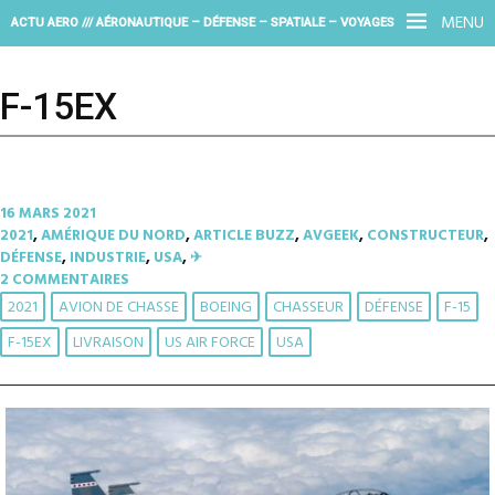
MENU
ACTU AERO /// AÉRONAUTIQUE – DÉFENSE – SPATIALE – VOYAGES
F-15EX
16 MARS 2021
2021
,
AMÉRIQUE DU NORD
,
ARTICLE BUZZ
,
AVGEEK
,
CONSTRUCTEUR
,
DÉFENSE
,
INDUSTRIE
,
USA
,
✈︎
2 COMMENTAIRES
2021
AVION DE CHASSE
BOEING
CHASSEUR
DÉFENSE
F-15
F-15EX
LIVRAISON
US AIR FORCE
USA