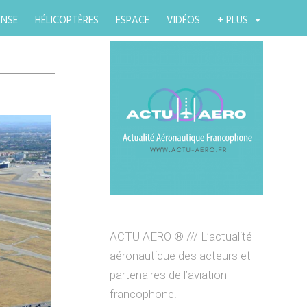
ENSE
HÉLICOPTÈRES
ESPACE
VIDÉOS
+ PLUS
ACTU AERO ® /// L’actualité
aéronautique des acteurs et
partenaires de l’aviation
francophone.