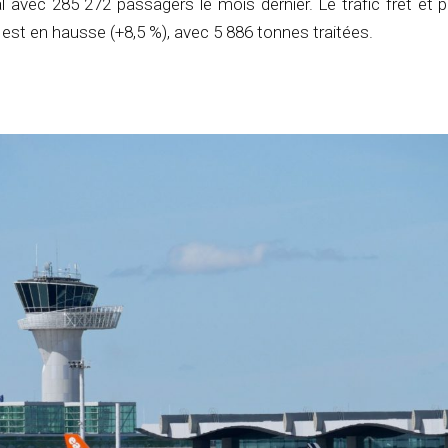
al avec 285 272 passagers le mois dernier. Le trafic fret et 
est en hausse (+8,5 %), avec 5 886 tonnes traitées.