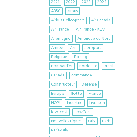
2021
2022
2023
2024
A350
airbus
Airbus Helicopters
Air Canada
Air France
Air France - KLM
Allemagne
Amerique du Nord
Armée
Asie
aéroport
Belgique
Boeing
Bombardier
Bordeaux
Brésil
Canada
commande
Constructeur
Défense
Europe
flotte
France
HOP!
Industrie
Livraison
low-cost
LowCost
Nouvelles Lignes
Orly
Paris
Paris-Orly