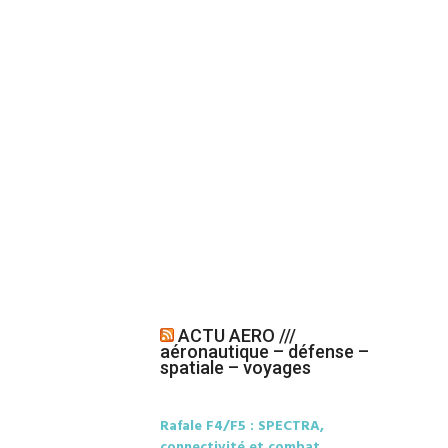
ACTU AERO ///
aéronautique – défense –
spatiale – voyages
Rafale F4/F5 : SPECTRA,
connectivité et combat