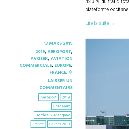
42,3 % du trafic tot
plateforme occitane 
Lire la suite
→
13 MARS 2019
2019
,
AÉROPORT
,
AVGEEK
,
AVIATION
COMMERCIALE
,
EUROPE
,
FRANCE
,
✈︎
LAISSER UN
COMMENTAIRE
Aéroport
2019
Bordeaux
Bordeaux-Merignac
France
Février 2019