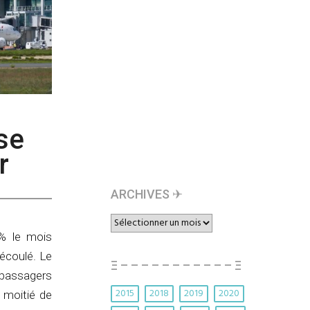
se
r
ARCHIVES ✈︎
ARCHIVES
✈︎
7% le mois
 écoulé. Le
Ξ – – – – – – – – – – – Ξ
 passagers
2015
2018
2019
2020
 moitié de