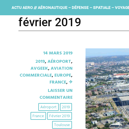
ACTU AERO /// AÉRONAUTIQUE – DÉFENSE – SPATIALE – VOYAG
février 2019
14 MARS 2019
2019
,
AÉROPORT
,
AVGEEK
,
AVIATION
COMMERCIALE
,
EUROPE
,
FRANCE
,
✈︎
LAISSER UN
COMMENTAIRE
Aéroport
2019
France
Février 2019
Toulouse