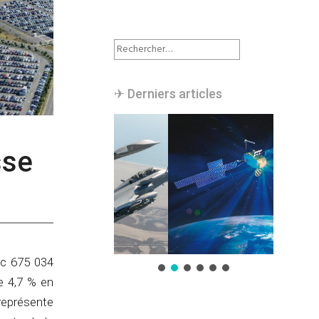
Rechercher :
✈︎ Derniers articles
sse
ec 675 034
de 4,7 % en
 représente