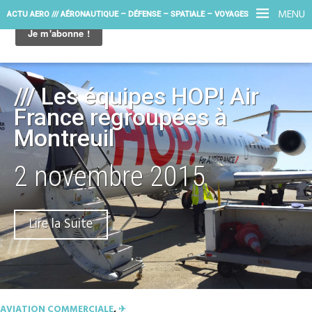
MENU
ACTU AERO /// AÉRONAUTIQUE – DÉFENSE – SPATIALE – VOYAGES
/// Les équipes HOP! Air
France regroupées à
Montreuil
2 novembre 2015
Lire la Suite
AVIATION COMMERCIALE
,
✈︎