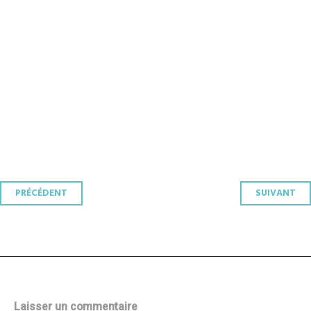
Navigation
PRÉCÉDENT
SUIVANT
des
articles
Laisser un commentaire