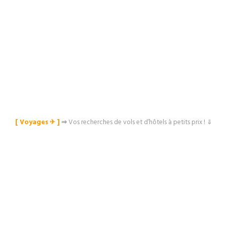
[ Voyages ✈︎ ]
⇒
Vos recherches de vols et d’hôtels à petits prix ! ⇓