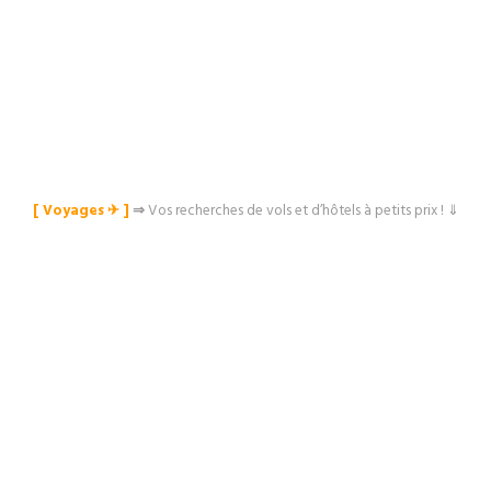
[ Voyages ✈︎ ]
⇒
Vos recherches de vols et d’hôtels à petits prix ! ⇓