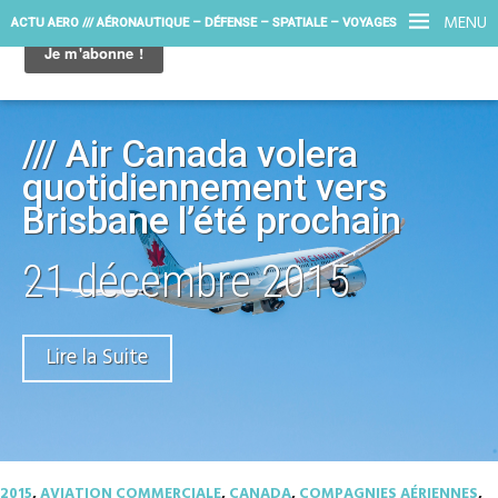
MENU
ACTU AERO /// AÉRONAUTIQUE – DÉFENSE – SPATIALE – VOYAGES
/// Air Canada volera
quotidiennement vers
Brisbane l’été prochain
21 décembre 2015
Lire la Suite
2015
,
AVIATION COMMERCIALE
,
CANADA
,
COMPAGNIES AÉRIENNES
,