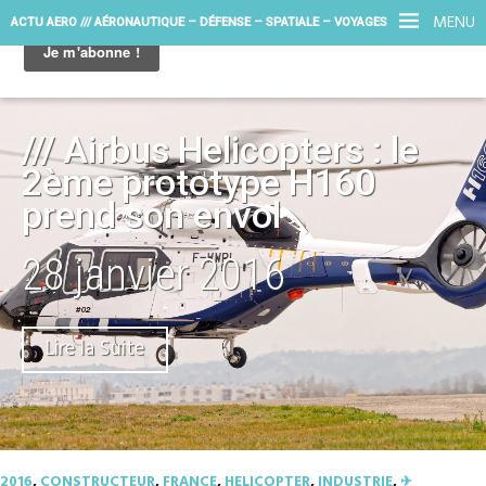
MENU
ACTU AERO /// AÉRONAUTIQUE – DÉFENSE – SPATIALE – VOYAGES
/// Airbus Helicopters : le
2ème prototype H160
prend son envol
28 janvier 2016
Lire la Suite
2016
,
CONSTRUCTEUR
,
FRANCE
,
HELICOPTER
,
INDUSTRIE
,
✈︎