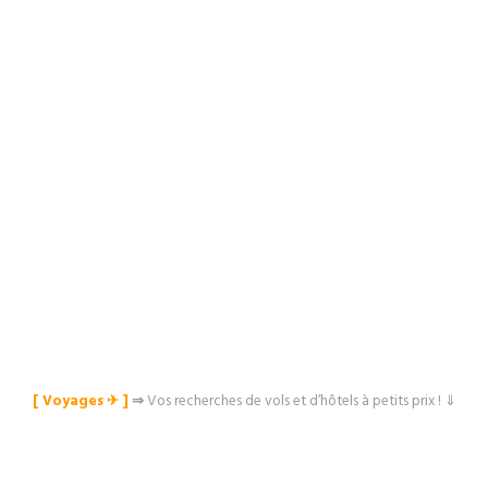
[ Voyages ✈︎ ]
⇒
Vos recherches de vols et d’hôtels à petits prix ! ⇓