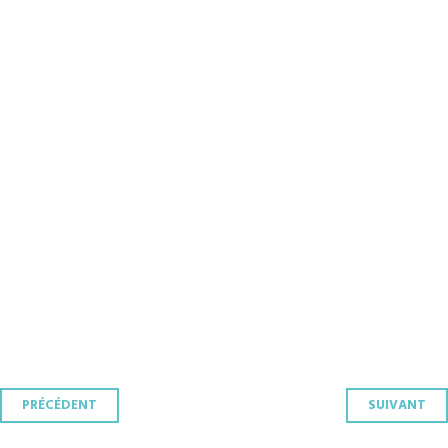
Navigation
PRÉCÉDENT
SUIVANT
des