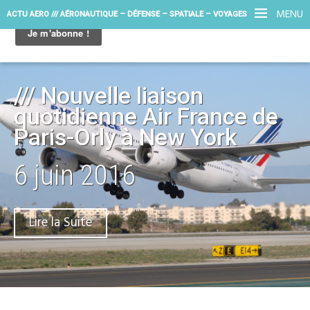
MENU
ACTU AERO /// AÉRONAUTIQUE – DÉFENSE – SPATIALE – VOYAGES
/// Nouvelle liaison
quotidienne Air France de
Paris-Orly à New York
6 juin 2016
Lire la Suite