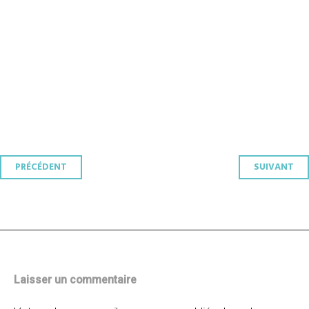
Navigation
PRÉCÉDENT
SUIVANT
des
articles
Laisser un commentaire