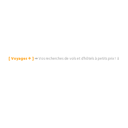
[ Voyages ✈︎ ]
⇒
Vos recherches de vols et d’hôtels à petits prix ! ⇓