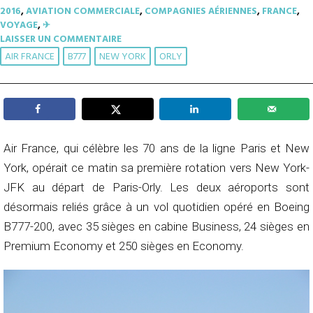
2016
,
AVIATION COMMERCIALE
,
COMPAGNIES AÉRIENNES
,
FRANCE
,
VOYAGE
,
✈︎
LAISSER UN COMMENTAIRE
AIR FRANCE
B777
NEW YORK
ORLY
Air France, qui célèbre les 70 ans de la ligne Paris et New
York, opérait ce matin sa première rotation vers New York-
JFK au départ de Paris-Orly. Les deux aéroports sont
désormais reliés grâce à un vol quotidien opéré en Boeing
B777-200, avec 35 sièges en cabine Business, 24 sièges en
Premium Economy et 250 sièges en Economy.