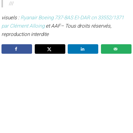
///
visuels :
Ryanair Boeing 737-8AS EI-DAR cn 33552/1371
par Clément Alloing
et AAF– Tous droits réservés,
reproduction interdite