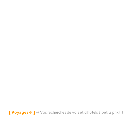
[ Voyages ✈︎ ]
⇒
Vos recherches de vols et d’hôtels à petits prix ! ⇓