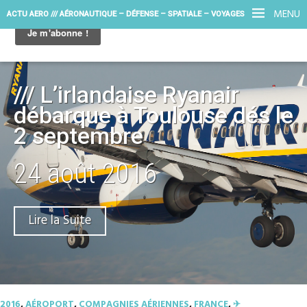
MENU
ACTU AERO /// AÉRONAUTIQUE – DÉFENSE – SPATIALE – VOYAGES
/// L’irlandaise Ryanair
débarque à Toulouse dés le
2 septembre
24 août 2016
Lire la Suite
2016
,
AÉROPORT
,
COMPAGNIES AÉRIENNES
,
FRANCE
,
✈︎