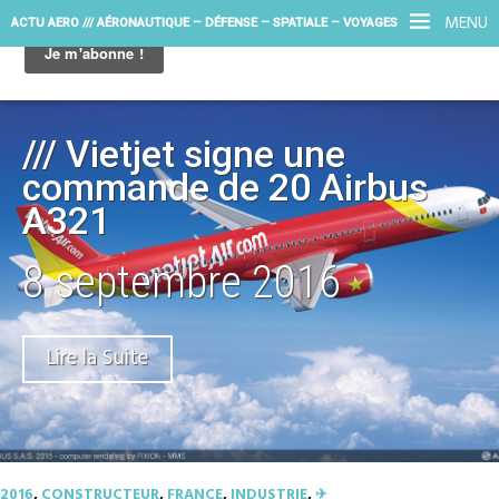
MENU
ACTU AERO /// AÉRONAUTIQUE – DÉFENSE – SPATIALE – VOYAGES
/// Vietjet signe une
commande de 20 Airbus
A321
8 septembre 2016
Lire la Suite
2016
,
CONSTRUCTEUR
,
FRANCE
,
INDUSTRIE
,
✈︎