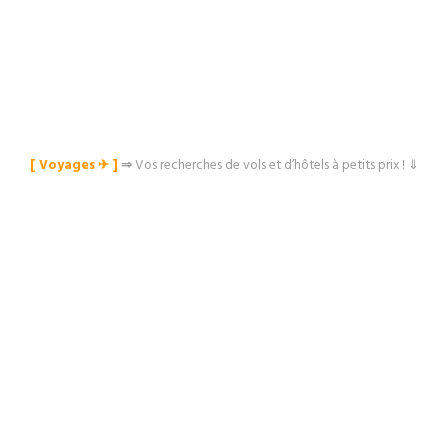
[ Voyages ✈︎ ]
⇒
Vos recherches de vols et d’hôtels à petits prix ! ⇓