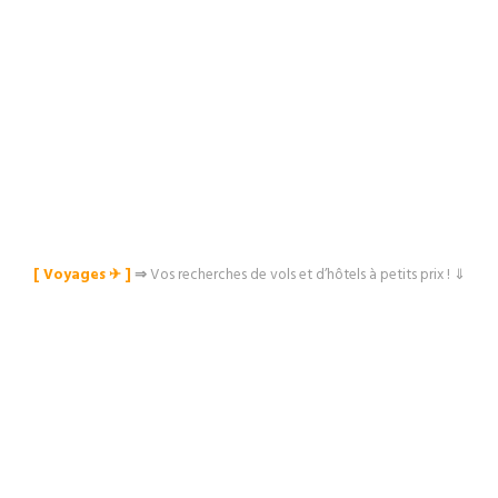
[ Voyages ✈︎ ]
⇒
Vos recherches de vols et d’hôtels à petits prix ! ⇓