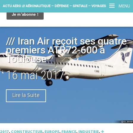
MENU
ACTU AERO /// AÉRONAUTIQUE – DÉFENSE – SPATIALE – VOYAGES
/// Iran Air reçoit ses quatre
premiers ATR72-600 à
Toulouse
16 mai 2017
Lire la Suite
2017
,
CONSTRUCTEUR
,
EUROPE
,
FRANCE
,
INDUSTRIE
,
✈︎