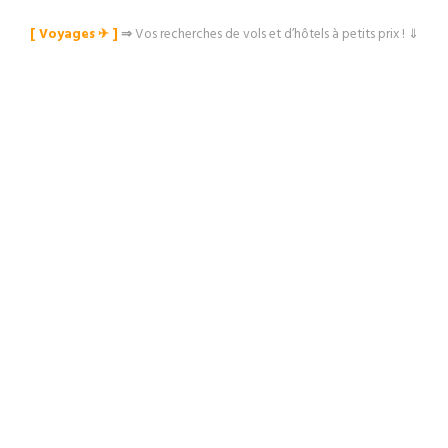
[ Voyages ✈︎ ]
⇒
Vos recherches de vols et d’hôtels à petits prix ! ⇓