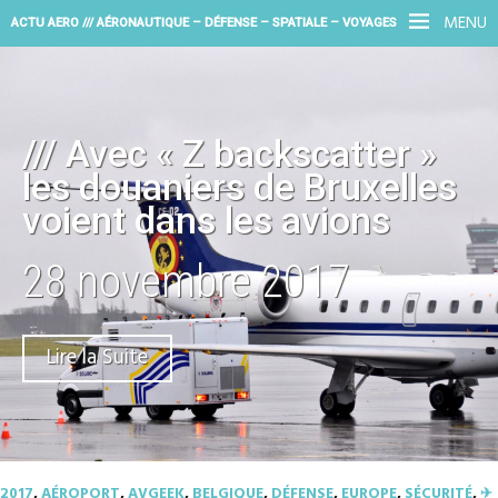
MENU
ACTU AERO /// AÉRONAUTIQUE – DÉFENSE – SPATIALE – VOYAGES
/// Avec « Z backscatter »
les douaniers de Bruxelles
voient dans les avions
28 novembre 2017
Lire la Suite
2017
,
AÉROPORT
,
AVGEEK
,
BELGIQUE
,
DÉFENSE
,
EUROPE
,
SÉCURITÉ
,
✈︎