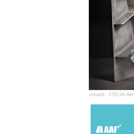
visuels : STELIA Ae