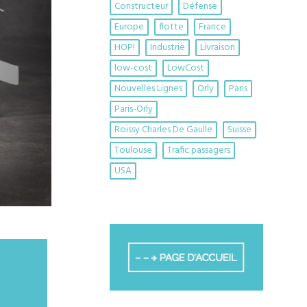
Constructeur
Défense
Europe
flotte
France
HOP!
Industrie
Livraison
low-cost
LowCost
Nouvelles Lignes
Orly
Paris
Paris-Orly
Roissy Charles De Gaulle
Suisse
Toulouse
Trafic passagers
USA