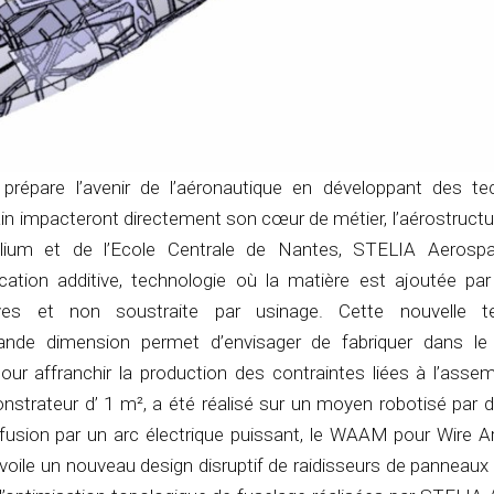
répare l’avenir de l’aéronautique en développant des te
n impacteront directement son cœur de métier, l’aérostructu
llium et de l’Ecole Centrale de Nantes, STELIA Aerospa
ation additive, technologie où la matière est ajoutée pa
es et non soustraite par usinage. Cette nouvelle te
ande dimension permet d’envisager de fabriquer dans le
pour affranchir la production des contraintes liées à l’asse
nstrateur d’ 1 m², a été réalisé sur un moyen robotisé par d
fusion par un arc électrique puissant, le WAAM pour Wire Ar
voile un nouveau design disruptif de raidisseurs de panneaux