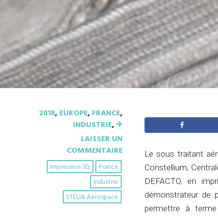
2018
,
EUROPE
,
FRANCE
,
INDUSTRIE
,
✈︎
LAISSER UN
COMMENTAIRE
Le sous traitant aé
Impression 3D
France
Constellium, Central
DEFACTO, en imprim
Industrie
démonstrateur de pa
STELIA Aerospace
permettre à terme 