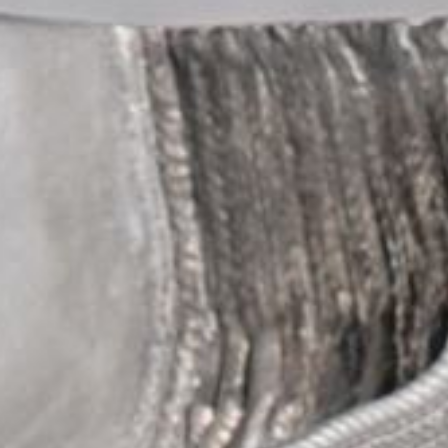
/// STELIA réalise un
impression 3D
19 février 2018
Lire la Suite