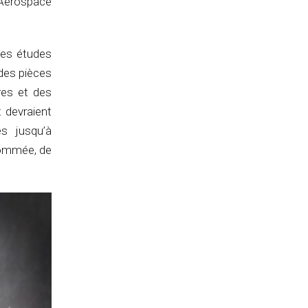
 Aerospace
des études
des pièces
res et des
 devraient
s jusqu’à
nsommée, de