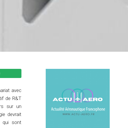
ariat avec
atif de R&T
urs sur un
ie devrait
, qui sont