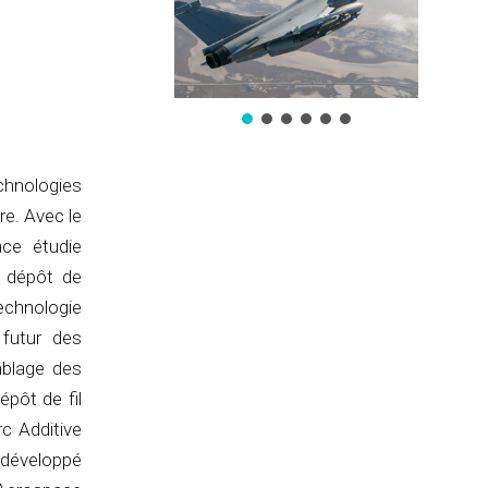
chnologies
re. Avec le
ce étudie
r dépôt de
chnologie
 futur des
mblage des
épôt de fil
c Additive
 développé