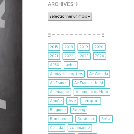
ARCHIVES ✈︎
ARCHIVES
✈︎
Ξ – – – – – – – – – – – Ξ
2015
2018
2019
2020
2021
2022
2023
2024
A350
airbus
Airbus Helicopters
Air Canada
Air France
Air France - KLM
Allemagne
Amerique du Nord
Armée
Asie
aéroport
Belgique
Boeing
Bombardier
Bordeaux
Brésil
Canada
commande