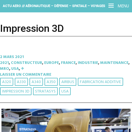
MENU
ACTU AERO /// AÉRONAUTIQUE – DÉFENSE – SPATIALE – VOYAGES
Impression 3D
2 MARS 2021
2021
,
CONSTRUCTEUR
,
EUROPE
,
FRANCE
,
INDUSTRIE
,
MAINTENANCE
,
MRO
,
USA
,
✈︎
LAISSER UN COMMENTAIRE
A320
A330
A340
A350
AIRBUS
FABRICATION ADDITIVE
IMPRESSION 3D
STRATASYS
USA