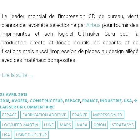
Le leader mondial de l’impression 3D de bureau, vient
d’annoncer avoir été sélectionné par
Airbus
pour fournir des
imprimantes et son logiciel Ultimaker Cura pour la
production directe et locale d’outils, de gabarits et de
fixations mais aussi l’impression de pièces au design allégé
avec des matériaux composites.
Lire la suite
→
25 AVRIL 2018
2018
,
AVGEEK
,
CONSTRUCTEUR
,
ESPACE
,
FRANCE
,
INDUSTRIE
,
USA
,
✈︎
LAISSER UN COMMENTAIRE
ESPACE
FABRICATION ADDITIVE
FRANCE
IMPRESSION 3D
LOCKHEED MARTIN
LUNE
MARS
NASA
ORION
STRATASYS
USA
USINE DU FUTUR