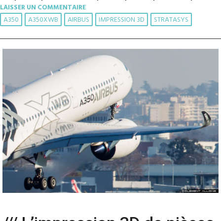
LAISSER UN COMMENTAIRE
A350
A350XWB
AIRBUS
IMPRESSION 3D
STRATASYS