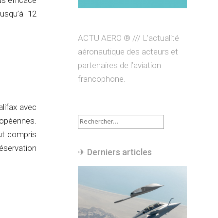
us efficace
jusqu’à 12
ACTU AERO ® /// L’actualité
aéronautique des acteurs et
partenaires de l’aviation
francophone.
alifax avec
Rechercher :
uropéennes.
ut compris
réservation
✈︎ Derniers articles