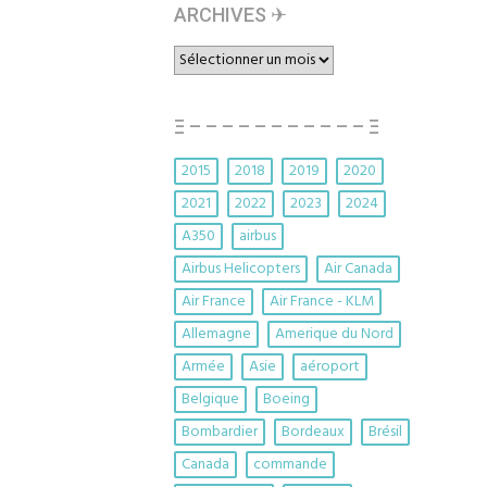
ARCHIVES ✈︎
ARCHIVES
✈︎
Ξ – – – – – – – – – – – Ξ
2015
2018
2019
2020
2021
2022
2023
2024
A350
airbus
Airbus Helicopters
Air Canada
Air France
Air France - KLM
Allemagne
Amerique du Nord
Armée
Asie
aéroport
Belgique
Boeing
Bombardier
Bordeaux
Brésil
Canada
commande