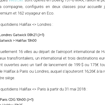
iques
WestJet
sont opérés en Boeing 737-8 MAX, l’avion le pl
a compagnie, configurés en deux classes pour accueillir 
remium et 162 voyageur en Eco.
 quotidiens Halifax <> Londres :
 Londres Gatwick 08h21 (J+1)
atwick > Halifax 13h00
ellement 16 villes au départ de l’aéroport international de H
eux transfrontaliers, un international et trois destinations e
nt ouvertes avec un tarif de lancement de 199 $ ou 175€ to
de Halifax à Paris ou Londres, auquel s’ajouteront 16,26€ à la 
tre siège.
 quotidiens Halifax <> Paris à partir du 31 mai 2018 :
Paris CDG 10h00 (J+1)