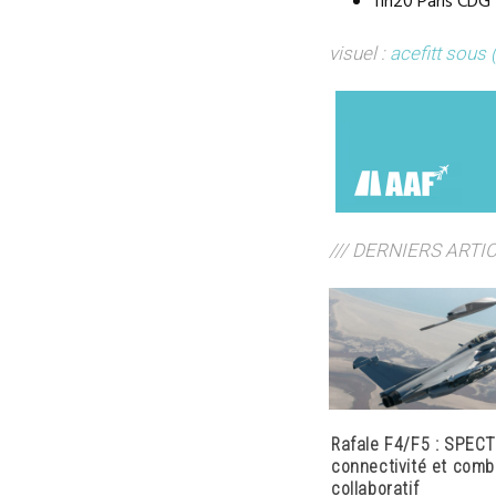
11h20 Paris CDG 
visuel :
acefitt
sous 
/// DERNIERS ARTI
Rafale F4/F5 : SPECT
connectivité et comb
collaboratif