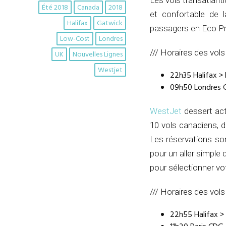
Les vols transatlant
Été 2018
Canada
2018
et confortable de l
Halifax
Gatwick
passagers en Eco P
Low-Cost
Londres
/// Horaires des vols
UK
Nouvelles Lignes
Westjet
22h35 Halifax >
09h50 Londres G
WestJet
dessert actu
10 vols canadiens, d
Les réservations so
pour un aller simple 
pour sélectionner vo
/// Horaires des vols
22h55 Halifax > 