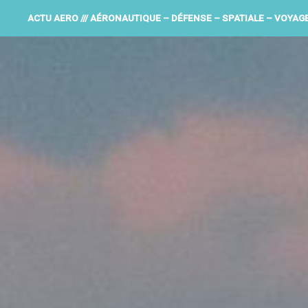
ACTU AERO /// AÉRONAUTIQUE – DÉFENSE – SPATIALE – VOYAG