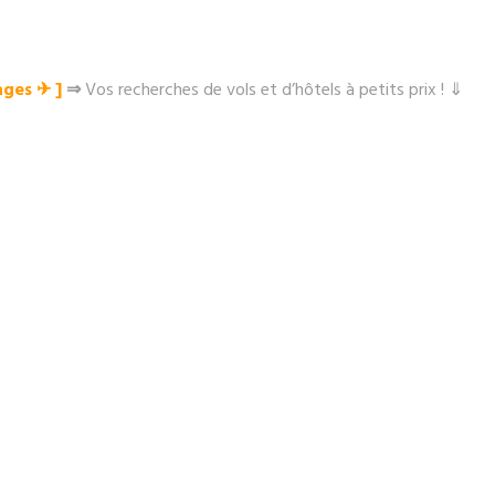
ges ✈︎ ]
⇒
Vos recherches de vols et d’hôtels à petits prix ! ⇓