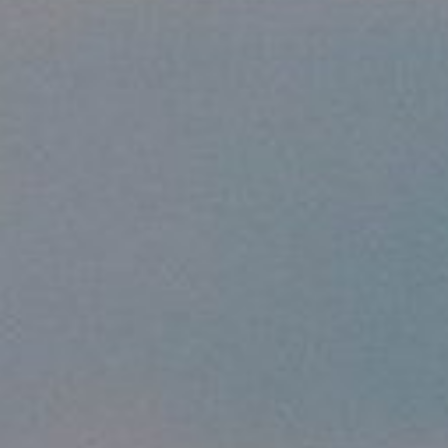
/// WestJet débute le
29 avril 2018
Lire la Suite