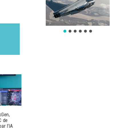
xGen,
C de
ar l’IA