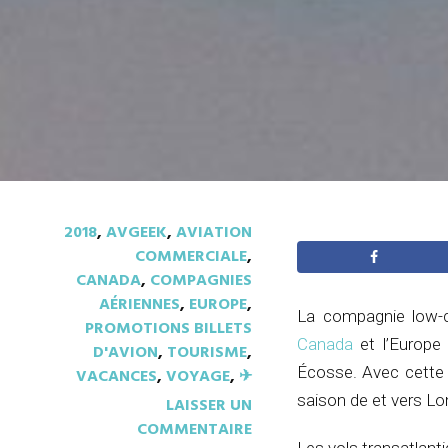
2018
,
AVGEEK
,
AVIATION
COMMERCIALE
,
CANADA
,
COMPAGNIES
AÉRIENNES
,
EUROPE
,
La compagnie low-co
PROMOTIONS BILLETS
Canada
et l’Europe 
D'AVION
,
TOURISME
,
Écosse. Avec cette n
VACANCES
,
VOYAGE
,
✈︎
saison de et vers Lon
LAISSER UN
COMMENTAIRE