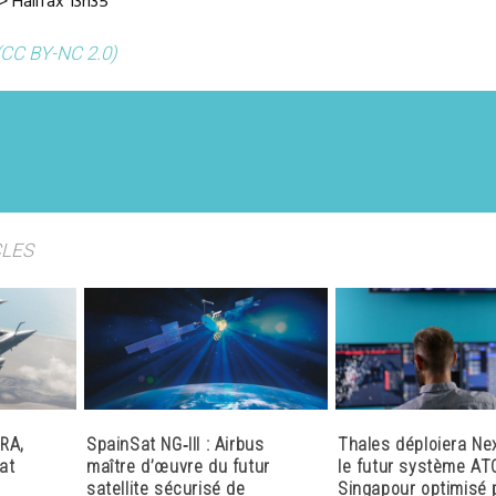
> Halifax 13h35
(CC BY-NC 2.0)
CLES
RA,
SpainSat NG‑III : Airbus
Thales déploiera Ne
at
maître d’œuvre du futur
le futur système AT
satellite sécurisé de
Singapour optimisé p