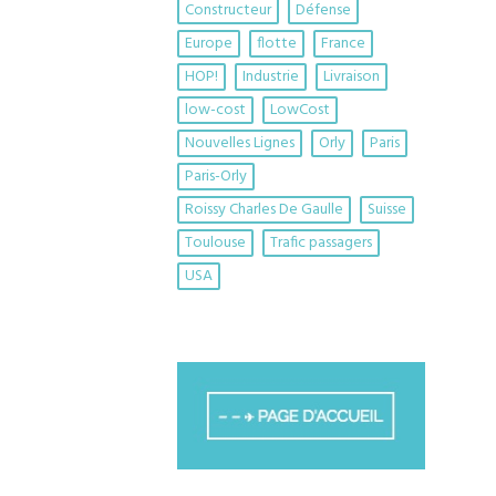
Constructeur
Défense
Europe
flotte
France
HOP!
Industrie
Livraison
low-cost
LowCost
Nouvelles Lignes
Orly
Paris
Paris-Orly
Roissy Charles De Gaulle
Suisse
Toulouse
Trafic passagers
USA