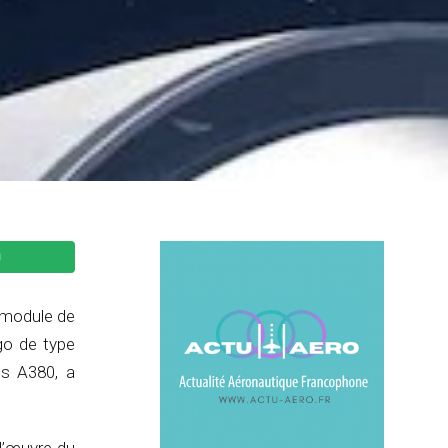
r module de
go de type
us A380, a