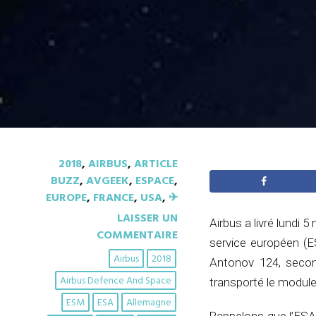
2018
,
AIRBUS
,
ARTICLE
BUZZ
,
AVGEEK
,
ESPACE
,
EUROPE
,
FRANCE
,
USA
,
✈︎
LAISSER UN
Airbus a livré lundi
COMMENTAIRE
service européen (E
Airbus
2018
Antonov 124, secon
Airbus Defence And Space
transporté le module 
ESM
ESA
Allemagne