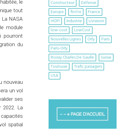
habitée, le
Constructeur
Défense
rmique tout
Europe
flotte
France
s. La NASA
HOP!
Industrie
Livraison
 le module
low-cost
LowCost
i pourront
Nouvelles Lignes
Orly
Paris
gration du
Paris-Orly
Roissy Charles De Gaulle
Suisse
Toulouse
Trafic passagers
USA
du nouveau
era un vol
valider ses
r 2022. La
 capacités
ol spatial