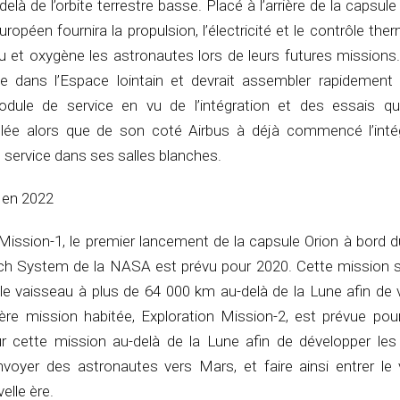
là de l’orbite terrestre basse. Placé à l’arrière de la capsule 
opéen fournira la propulsion, l’électricité et le contrôle the
u et oxygène les astronautes lors de leurs futures mission
de dans l’Espace lointain et devrait assembler rapidement
odule de service en vu de l’intégration et des essais qu
ulée alors que de son coté Airbus à déjà commencé l’inté
service dans ses salles blanches.
 en 2022
 Mission-1, le premier lancement de la capsule Orion à bord 
h System de la NASA est prévu pour 2020. Cette mission s
le vaisseau à plus de 64 000 km au-delà de la Lune afin de 
ère mission habitée, Exploration Mission-2, est prévue pou
 cette mission au-delà de la Lune afin de développer les
voyer des astronautes vers Mars, et faire ainsi entrer le v
elle ère.