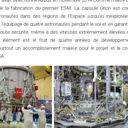
 avait sélectionné Airbus en novembre 2014 comme maître 
e la fabrication du premier ESM. La capsule Orion est c
ronautes dans des régions de l’Espace jusqu’ici inexplorée
e l’équipage de quatre astronautes pendant le vol et en garant
 toute sécurité, même à des vitesses extrêmement élevées d
et élément est le fruit de quatre années de développem
urtout un accomplissement majeur pour le projet et la col
SA.