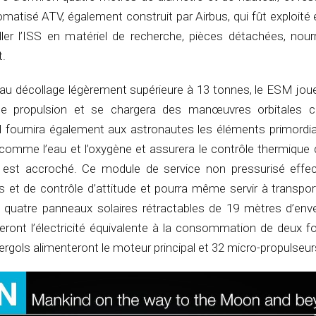
atisé ATV, également construit par Airbus, qui fût exploité
ller l’ISS en matériel de recherche, pièces détachées, nourr
t.
au décollage légèrement supérieure à 13 tonnes, le ESM joue 
 de propulsion et se chargera des manœuvres orbitales
 Il fournira également aux astronautes les éléments primordi
e comme l’eau et l’oxygène et assurera le contrôle thermique
l est accroché. Ce module de service non pressurisé effe
 et de contrôle d’attitude et pourra même servir à transport
 quatre panneaux solaires rétractables de 19 mètres d’env
eront l’électricité équivalente à la consommation de deux f
ergols alimenteront le moteur principal et 32 micro-propulseur