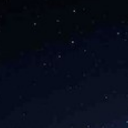
re le 1er module de servic