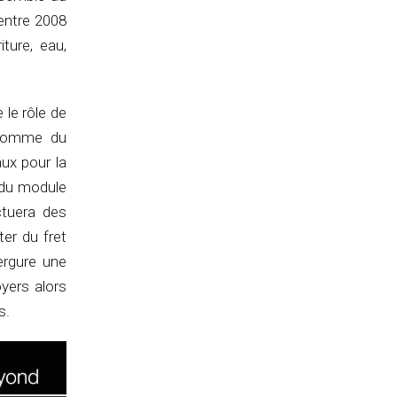
 entre 2008
iture, eau,
le rôle de
 comme du
aux pour la
 du module
ctuera des
er du fret
ergure une
oyers alors
s.