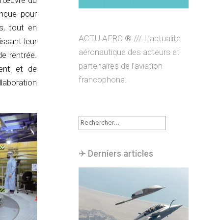
d’œuvre du
onçue pour
s, tout en
ACTU AERO ® /// L’actualité
issant leur
aéronautique des acteurs et
e rentrée.
partenaires de l’aviation
ent et de
francophone.
laboration
Rechercher :
✈︎ Derniers articles