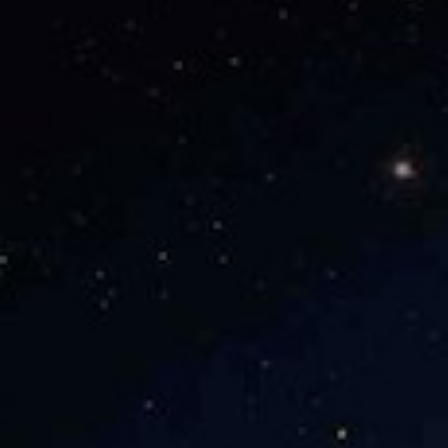
/// NASA : Airbus liv
capsule Orion
7 novembre 2018
Lire la Suite