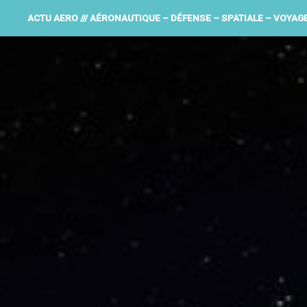
ACTU AERO /// AÉRONAUTIQUE – DÉFENSE – SPATIALE – VOYAG