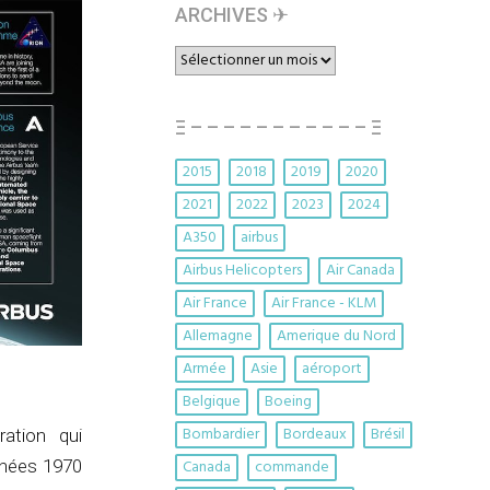
ARCHIVES ✈︎
ARCHIVES
✈︎
Ξ – – – – – – – – – – – Ξ
2015
2018
2019
2020
2021
2022
2023
2024
A350
airbus
Airbus Helicopters
Air Canada
Air France
Air France - KLM
Allemagne
Amerique du Nord
Armée
Asie
aéroport
Belgique
Boeing
Bombardier
Bordeaux
Brésil
ation qui
nnées 1970
Canada
commande