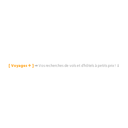
[ Voyages ✈︎ ]
⇒
Vos recherches de vols et d’hôtels à petits prix ! ⇓