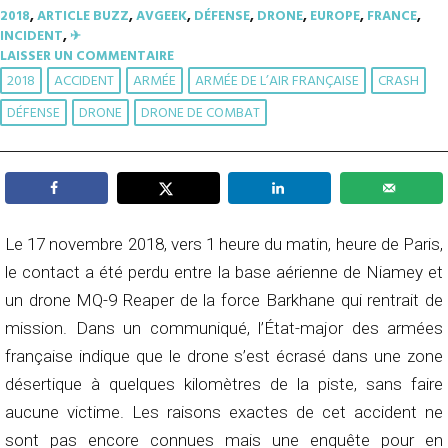
2018
,
ARTICLE BUZZ
,
AVGEEK
,
DÉFENSE
,
DRONE
,
EUROPE
,
FRANCE
,
INCIDENT
,
✈︎
LAISSER UN COMMENTAIRE
2018
ACCIDENT
ARMÉE
ARMÉE DE L’AIR FRANÇAISE
CRASH
DÉFENSE
DRONE
DRONE DE COMBAT
Le 17 novembre 2018, vers 1 heure du matin, heure de Paris,
le contact a été perdu entre la base aérienne de Niamey et
un drone MQ-9 Reaper de la force Barkhane qui rentrait de
mission. Dans un communiqué, l’État-major des armées
française indique que le drone s’est écrasé dans une zone
désertique à quelques kilomètres de la piste, sans faire
aucune victime. Les raisons exactes de cet accident ne
sont pas encore connues mais une enquête pour en