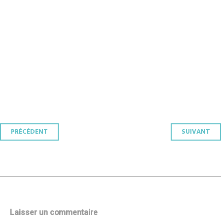
Navigation
PRÉCÉDENT
SUIVANT
des
articles
Laisser un commentaire