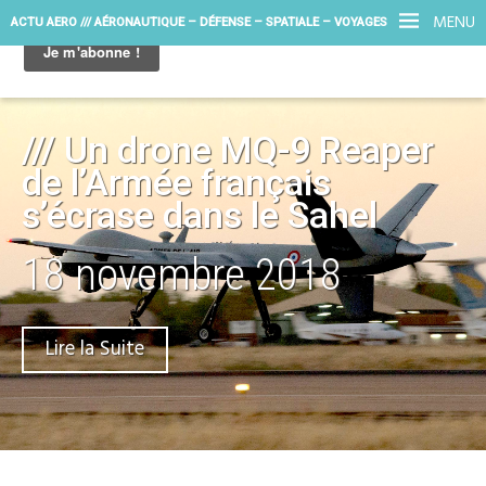
MENU
ACTU AERO /// AÉRONAUTIQUE – DÉFENSE – SPATIALE – VOYAGES
/// Un drone MQ-9 Reaper
de l’Armée français
s’écrase dans le Sahel
18 novembre 2018
Lire la Suite