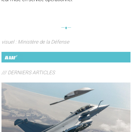
—♦—
visuel : Ministère de la Défense
/// DERNIERS ARTICLES