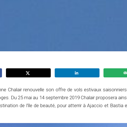
ne Chalair renouvelle son offre de vols estivaux saisonniers
oges. Du 25 mai au 14 septembre 2019 Chalair proposera ains
ination de l’île de beauté, pour atterrir à Ajaccio et Bastia