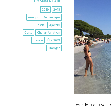
COMMENTAIRE
2019
2018
Aéroport De Limoges
Bastia
Ajaccio
Corse
Chalair Aviation
France
Été 2019
Limoges
Les billets des vols