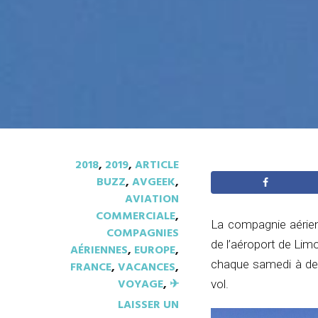
2018
,
2019
,
ARTICLE
BUZZ
,
AVGEEK
,
AVIATION
COMMERCIALE
,
La compagnie aérien
COMPAGNIES
de l’aéroport de Lim
AÉRIENNES
,
EUROPE
,
chaque samedi à dest
FRANCE
,
VACANCES
,
VOYAGE
,
✈︎
vol.
LAISSER UN