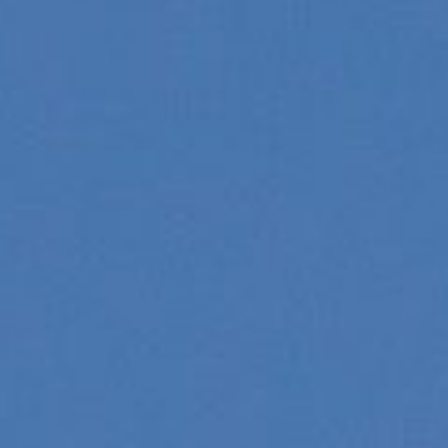
/// Chalair ouvre les
l’été 2019
22 novembre 2018
Lire la Suite