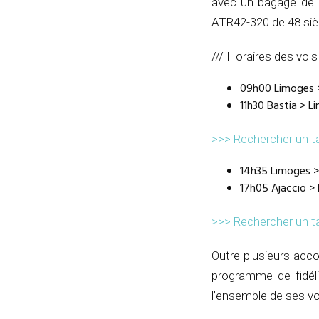
avec un bagage de 1
ATR42-320 de 48 siè
/// Horaires des vo
09h00 Limoges >
11h30 Bastia > L
>>> Rechercher un ta
14h35 Limoges >
17h05 Ajaccio >
>>> Rechercher un ta
Outre plusieurs acco
programme de fidéli
l’ensemble de ses vo