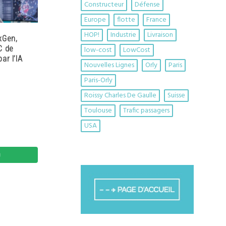
Constructeur
Défense
Europe
flotte
France
HOP!
Industrie
Livraison
xGen,
C de
low-cost
LowCost
ar l’IA
Nouvelles Lignes
Orly
Paris
Paris-Orly
Roissy Charles De Gaulle
Suisse
Toulouse
Trafic passagers
USA