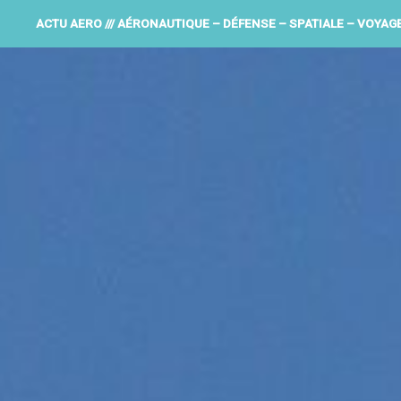
ACTU AERO /// AÉRONAUTIQUE – DÉFENSE – SPATIALE – VOYAG