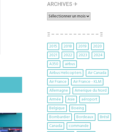
ARCHIVES ✈︎
ARCHIVES
✈︎
Ξ – – – – – – – – – – – Ξ
2015
2018
2019
2020
2021
2022
2023
2024
A350
airbus
Airbus Helicopters
Air Canada
Air France
Air France - KLM
Allemagne
Amerique du Nord
Armée
Asie
aéroport
Belgique
Boeing
Bombardier
Bordeaux
Brésil
Canada
commande