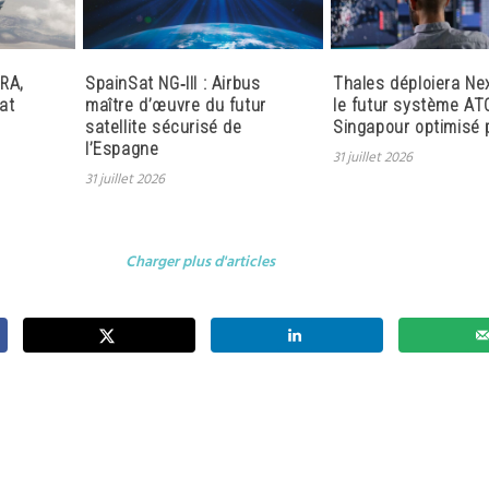
RA,
SpainSat NG‑III : Airbus
Thales déploiera Ne
at
maître d’œuvre du futur
le futur système AT
satellite sécurisé de
Singapour optimisé p
l’Espagne
31 juillet 2026
31 juillet 2026
Charger plus d'articles