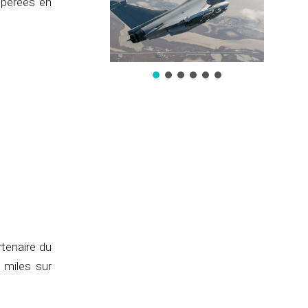
opérées en
rtenaire du
 miles sur