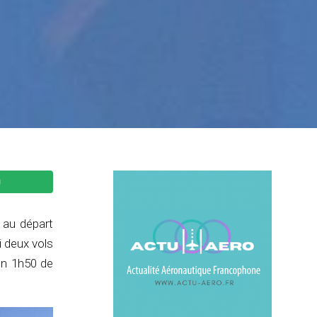
 au départ
i deux vols
 en 1h50 de