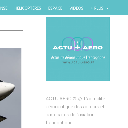
ENSE
HÉLICOPTÈRES
ESPACE
VIDÉOS
+ PLUS
ACTU AERO ® /// L’actualité
aéronautique des acteurs et
partenaires de l’aviation
francophone.