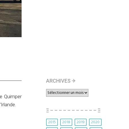
ARCHIVES ✈︎
ARCHIVES
de Quimper
✈︎
’Irlande.
Ξ – – – – – – – – – – – Ξ
2015
2018
2019
2020