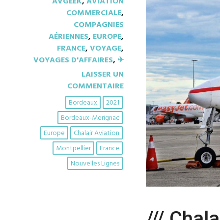
AVGEEK
,
AVIATION
COMMERCIALE
,
COMPAGNIES
AÉRIENNES
,
EUROPE
,
FRANCE
,
VOYAGE
,
VOYAGES D'AFFAIRES
,
✈︎
LAISSER UN
COMMENTAIRE
Bordeaux
2021
Bordeaux-Merignac
Europe
Chalair Aviation
Montpellier
France
Nouvelles Lignes
/// Chal