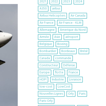
2021
2022
2023
2024
A350
airbus
Airbus Helicopters
Air Canada
Air France
Air France - KLM
Allemagne
Amerique du Nord
Armée
Asie
aéroport
Belgique
Boeing
Bombardier
Bordeaux
Brésil
Canada
commande
Constructeur
Défense
Europe
flotte
France
HOP!
Industrie
Livraison
low-cost
LowCost
Nouvelles Lignes
Orly
Paris
Paris-Orly