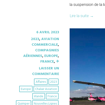
la suspension de la li
Lire la suite
→
6 AVRIL 2023
2023
,
AVIATION
COMMERCIALE
,
COMPAGNIES
AÉRIENNES
,
EUROPE
,
FRANCE
,
✈︎
LAISSER UN
COMMENTAIRE
Affaires
2023
Europe
Chalair Aviation
Irlande
France
Quimper
Nouvelles Lignes