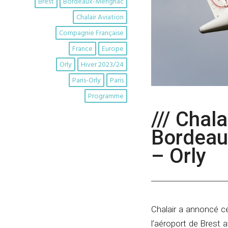
Brest
Bordeaux-Merignac
Chalair Aviation
Compagnie Française
France
Europe
Orly
Hiver 2023/24
Paris-Orly
Paris
Programme
/// Chal
Bordeaux
– Orly
Chalair a annoncé c
l’aéroport de Brest 