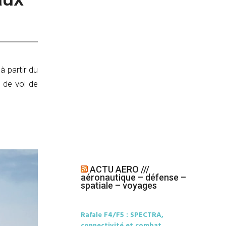
à partir du
 de vol de
ACTU AERO ///
aéronautique – défense –
spatiale – voyages
Rafale F4/F5 : SPECTRA,
connectivité et combat