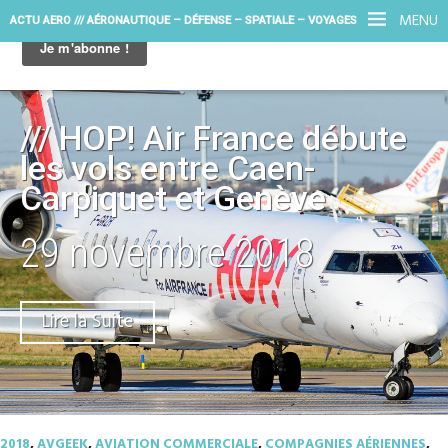
MENU
ACTU AERO /// AÉRONAUTIQUE – DÉFENSE – SPATIALE – VOYAGES
/// HOP! Air France débute
les vols entre Caen-
Carpiquet et Genève
29 novembre 2018
Lire la Suite
2018
,
AVGEEK
,
AVIATION COMMERCIALE
,
COMPAGNIES AÉRIENNES
,