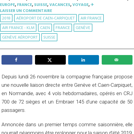
EUROPE
,
FRANCE
,
SUISSE
,
VACANCES
,
VOYAGE
,
✈︎
LAISSER UN COMMENTAIRE
2018
AÉROPORT DE CAEN-CARPIQUET
AIR FRANCE
AIR FRANCE - KLM
CAEN
FRANCE
GENÈVE
GENÈVE AÉROPORT
SUISSE
Depuis lundi 26 novembre la compagnie française propose
une nouvelle liaison directe entre Genève et Caen-Carpiquet,
en Normandie, avec 4 vols hebdomadaires, opérés en CRJ
700 de 72 sièges et un Embraer 145 d’une capacité de 50
passagers.
Annoncée dans un premier temps comme saisonnière, elle
pourrait néanmoins être prolonger pour la saison d’été 2019,