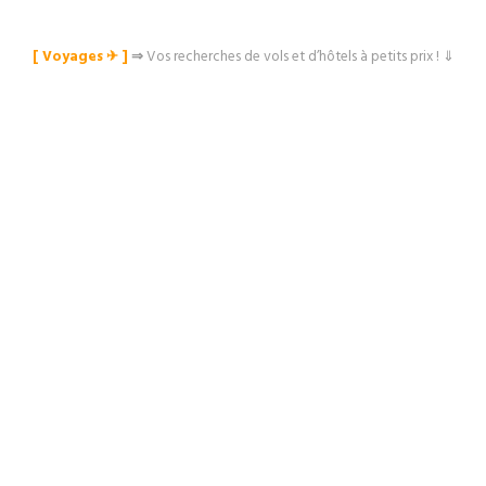
[ Voyages ✈︎ ]
⇒
Vos recherches de vols et d’hôtels à petits prix ! ⇓