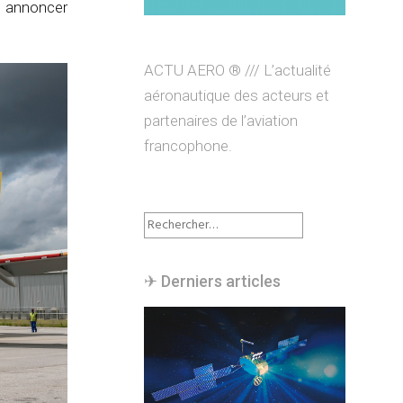
t annoncer
ACTU AERO ® /// L’actualité
aéronautique des acteurs et
partenaires de l’aviation
francophone.
Rechercher :
✈︎ Derniers articles