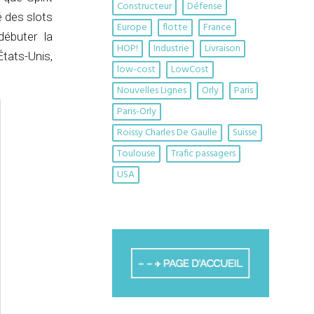
Constructeur
Défense
é des slots
Europe
flotte
France
ébuter la
HOP!
Industrie
Livraison
tats-Unis,
low-cost
LowCost
Nouvelles Lignes
Orly
Paris
Paris-Orly
Roissy Charles De Gaulle
Suisse
Toulouse
Trafic passagers
USA