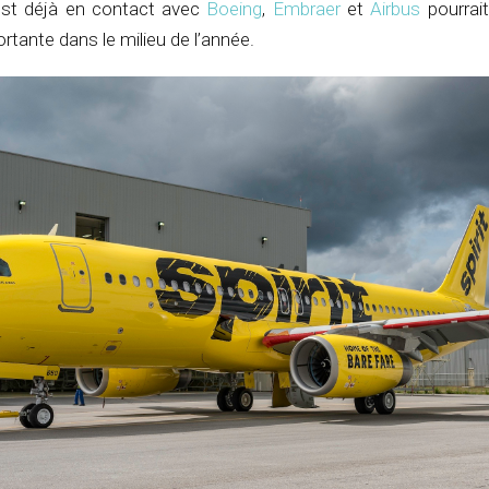
est déjà en contact avec
Boeing
,
Embraer
et
Airbus
pourrai
ante dans le milieu de l’année.