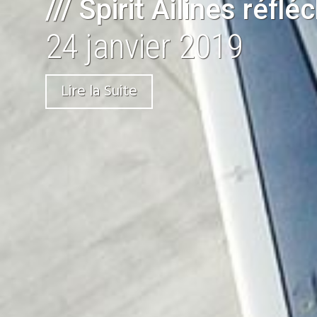
/// Spirit Ailines réflé
24 janvier 2019
Lire la Suite