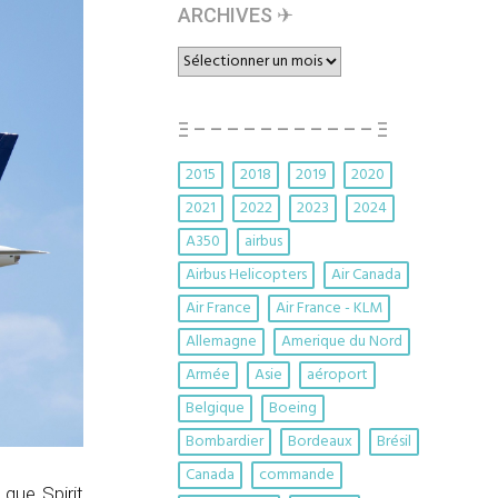
ARCHIVES ✈︎
ARCHIVES
✈︎
Ξ – – – – – – – – – – – Ξ
2015
2018
2019
2020
2021
2022
2023
2024
A350
airbus
Airbus Helicopters
Air Canada
Air France
Air France - KLM
Allemagne
Amerique du Nord
Armée
Asie
aéroport
Belgique
Boeing
Bombardier
Bordeaux
Brésil
Canada
commande
que Spirit