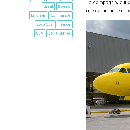
La compagnie, qui 
Brésil
Boeing
une commande import
Embraer
Commande
Low-Cost
France
USA
Spirit Airlines