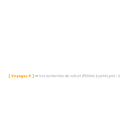
[ Voyages ✈︎ ]
⇒
Vos recherches de vols et d’hôtels à petits prix ! ⇓