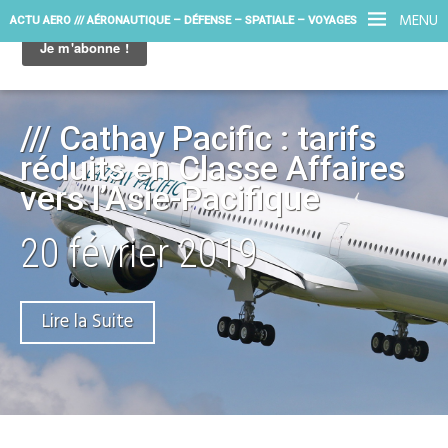
MENU
ACTU AERO /// AÉRONAUTIQUE – DÉFENSE – SPATIALE – VOYAGES
/// Cathay Pacific : tarifs
réduits en Classe Affaires
vers l’Asie-Pacifique
20 février 2019
Lire la Suite