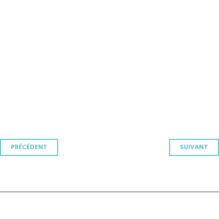
Navigation
PRÉCÉDENT
SUIVANT
des
articles