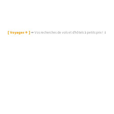
[ Voyages ✈︎ ]
⇒
Vos recherches de vols et d’hôtels à petits prix ! ⇓