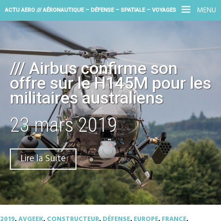
MENU
ACTU AERO /// AÉRONAUTIQUE – DÉFENSE – SPATIALE – VOYAGES
/// Airbus confirme son
offre sur le H145M pour les
militaires australiens
23 mars 2019
Lire la Suite
2019
,
AVGEEK
,
CONSTRUCTEUR
,
DÉFENSE
,
EUROPE
,
FRANCE
,