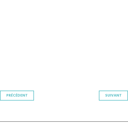
Navigation
PRÉCÉDENT
SUIVANT
des
articles