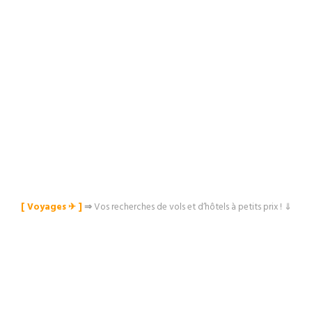
[ Voyages ✈︎ ]
⇒
Vos recherches de vols et d’hôtels à petits prix ! ⇓