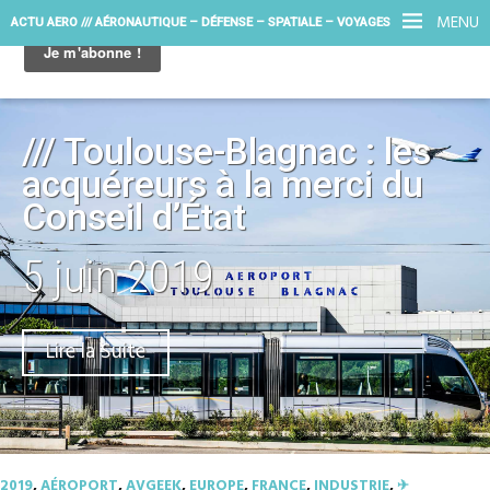
MENU
ACTU AERO /// AÉRONAUTIQUE – DÉFENSE – SPATIALE – VOYAGES
/// Toulouse-Blagnac : les
acquéreurs à la merci du
Conseil d’État
5 juin 2019
Lire la Suite
2019
,
AÉROPORT
,
AVGEEK
,
EUROPE
,
FRANCE
,
INDUSTRIE
,
✈︎