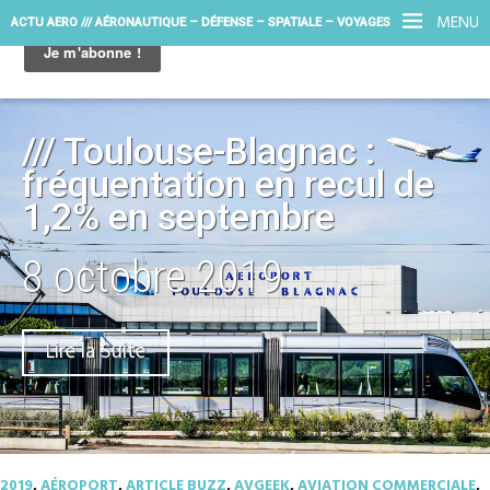
MENU
ACTU AERO /// AÉRONAUTIQUE – DÉFENSE – SPATIALE – VOYAGES
/// Toulouse-Blagnac :
fréquentation en recul de
1,2% en septembre
8 octobre 2019
Lire la Suite
2019
,
AÉROPORT
,
ARTICLE BUZZ
,
AVGEEK
,
AVIATION COMMERCIALE
,