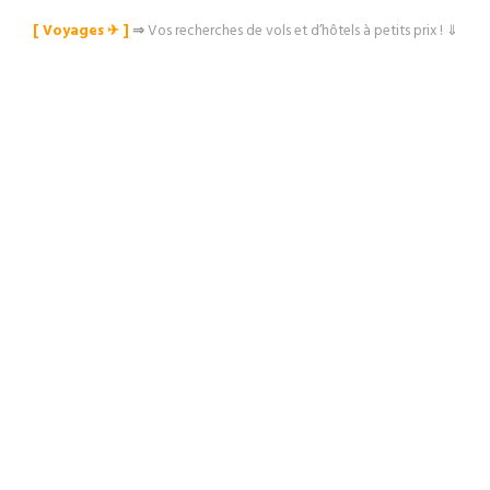
[ Voyages ✈︎ ]
⇒
Vos recherches de vols et d’hôtels à petits prix ! ⇓