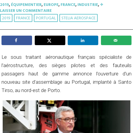
2019
,
ÉQUIPEMENTIER
,
EUROPE
,
FRANCE
,
INDUSTRIE
,
✈︎
LAISSER UN COMMENTAIRE
2019
FRANCE
PORTUGAL
STELIA AEROSPACE
Le sous traitant aéronautique français spécialiste de
l’aérostructure, des sièges pilotes et des fauteuils
passagers haut de gamme annonce l’ouverture d’un
nouveau site d’assemblage au Portugal, implanté à Santo
Tirso, au nord-est de Porto.