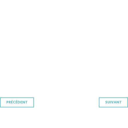
Navigation
PRÉCÉDENT
SUIVANT
des
articles