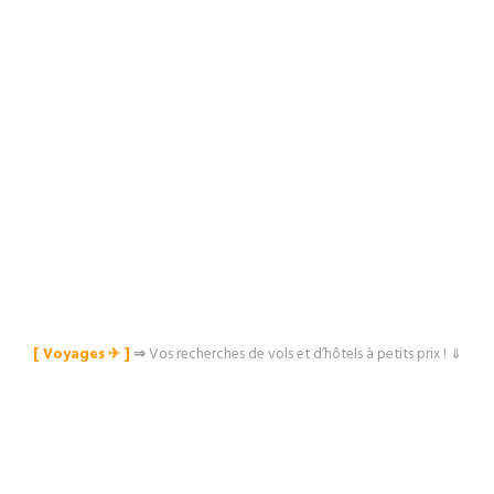
[ Voyages ✈︎ ]
⇒
Vos recherches de vols et d’hôtels à petits prix ! ⇓