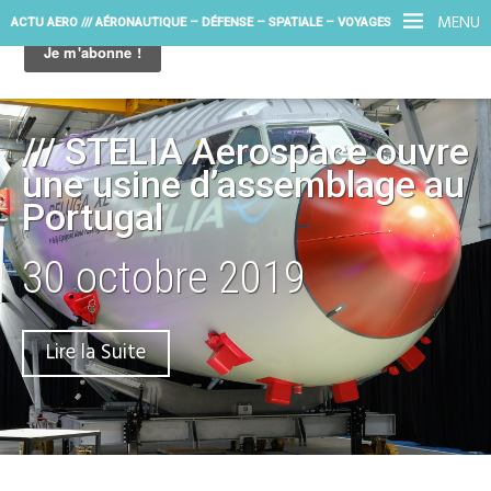
MENU
ACTU AERO /// AÉRONAUTIQUE – DÉFENSE – SPATIALE – VOYAGES
/// STELIA Aerospace ouvre
une usine d’assemblage au
Portugal
30 octobre 2019
Lire la Suite