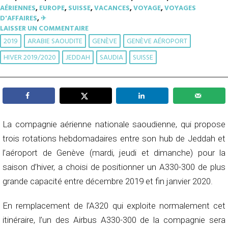
AÉRIENNES
,
EUROPE
,
SUISSE
,
VACANCES
,
VOYAGE
,
VOYAGES
D'AFFAIRES
,
✈︎
LAISSER UN COMMENTAIRE
2019
ARABIE SAOUDITE
GENÈVE
GENÈVE AÉROPORT
HIVER 2019/2020
JEDDAH
SAUDIA
SUISSE
La compagnie aérienne nationale saoudienne, qui propose
trois rotations hebdomadaires entre son hub de Jeddah et
l’aéroport de Genève (mardi, jeudi et dimanche) pour la
saison d’hiver, a choisi de positionner un A330-300 de plus
grande capacité entre décembre 2019 et fin janvier 2020.
En remplacement de l’A320 qui exploite normalement cet
itinéraire, l’un des Airbus A330-300 de la compagnie sera