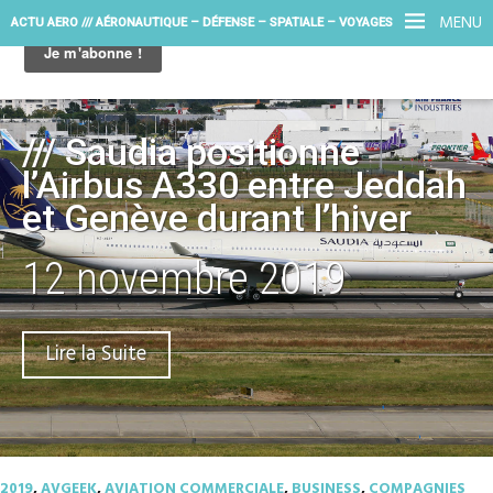
MENU
ACTU AERO /// AÉRONAUTIQUE – DÉFENSE – SPATIALE – VOYAGES
/// Saudia positionne
l’Airbus A330 entre Jeddah
et Genève durant l’hiver
12 novembre 2019
Lire la Suite
2019
,
AVGEEK
,
AVIATION COMMERCIALE
,
BUSINESS
,
COMPAGNIES