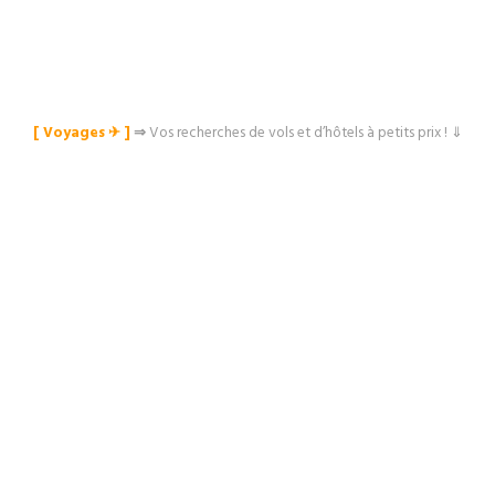
[ Voyages ✈︎ ]
⇒
Vos recherches de vols et d’hôtels à petits prix ! ⇓