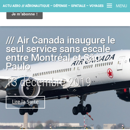
MENU
ACTU AERO /// AÉRONAUTIQUE – DÉFENSE – SPATIALE – VOYAGES
/// Air Canada inaugure le
seul service sans escale
entre Montréal et São
Paulo
13 décembre 2019
Lire la Suite