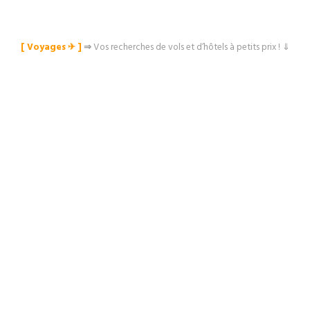
[ Voyages ✈︎ ]
⇒
Vos recherches de vols et d’hôtels à petits prix ! ⇓