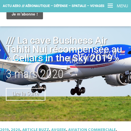
MENU
ACTU AERO /// AÉRONAUTIQUE – DÉFENSE – SPATIALE – VOYAGES
/// La cave Business Air
Tahiti Nui récompensée au
« Cellars in the Sky 2019 »
3 mars 2020
Lire la Suite
2019
,
2020
,
ARTICLE BUZZ
,
AVGEEK
,
AVIATION COMMERCIALE
,