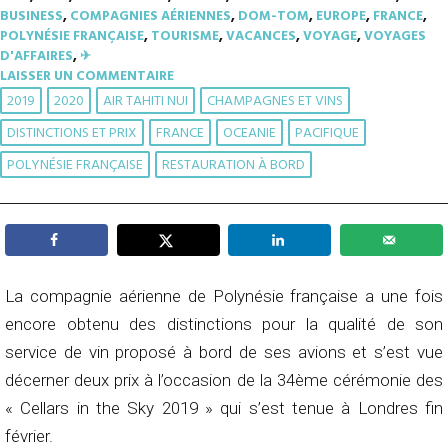
BUSINESS
,
COMPAGNIES AÉRIENNES
,
DOM-TOM
,
EUROPE
,
FRANCE
,
POLYNÉSIE FRANÇAISE
,
TOURISME
,
VACANCES
,
VOYAGE
,
VOYAGES
D'AFFAIRES
,
✈︎
LAISSER UN COMMENTAIRE
2019
2020
AIR TAHITI NUI
CHAMPAGNES ET VINS
DISTINCTIONS ET PRIX
FRANCE
OCEANIE
PACIFIQUE
POLYNÉSIE FRANÇAISE
RESTAURATION À BORD
La compagnie aérienne de Polynésie française a une fois
encore obtenu des distinctions pour la qualité de son
service de vin proposé à bord de ses avions et s’est vue
décerner deux prix à l’occasion de la 34ème cérémonie des
« Cellars in the Sky 2019 » qui s’est tenue à Londres fin
février.