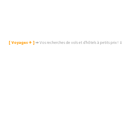
[ Voyages ✈︎ ]
⇒
Vos recherches de vols et d’hôtels à petits prix ! ⇓