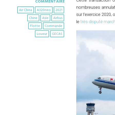
Cette transaction o
COMMENTAIRE
nombreuses annulati
Air China
A320neo
2021
sur l’exercice 2020, 
Chine
Asie
Airbus
le
très disputé marc
Flotte
Commande
Loueur
GECAS