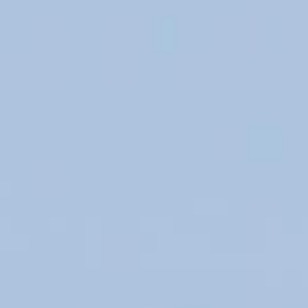
/// Air China achèt
19 mars 2021
Lire la Suite