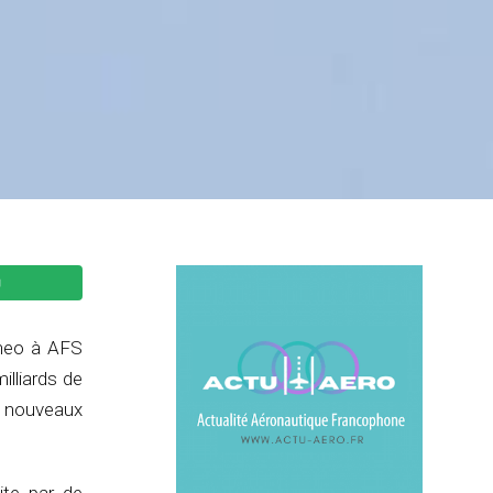
0neo à AFS
illiards de
s nouveaux