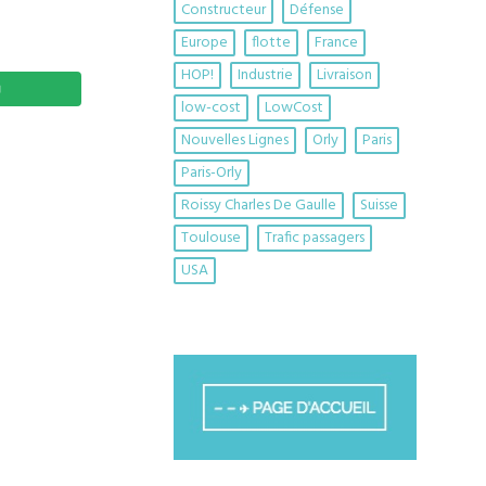
Constructeur
Défense
Europe
flotte
France
HOP!
Industrie
Livraison
low-cost
LowCost
Nouvelles Lignes
Orly
Paris
Paris-Orly
Roissy Charles De Gaulle
Suisse
Toulouse
Trafic passagers
USA