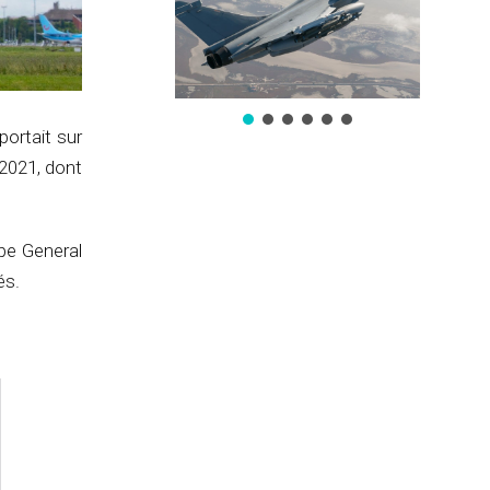
ortait sur
 2021, dont
pe General
és.