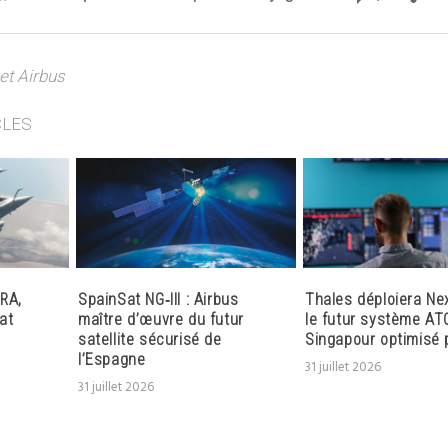
et Airbus
CLES
RA,
SpainSat NG‑III : Airbus
Thales déploiera Ne
at
maître d’œuvre du futur
le futur système AT
satellite sécurisé de
Singapour optimisé p
l’Espagne
31 juillet 2026
31 juillet 2026