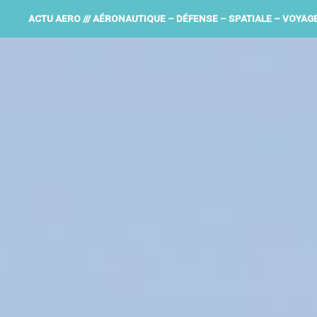
ACTU AERO /// AÉRONAUTIQUE – DÉFENSE – SPATIALE – VOYAG