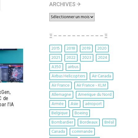
ARCHIVES ✈︎
ARCHIVES
✈︎
Ξ – – – – – – – – – – – Ξ
2015
2018
2019
2020
2021
2022
2023
2024
A350
airbus
Airbus Helicopters
Air Canada
Air France
Air France - KLM
xGen,
Allemagne
Amerique du Nord
C de
Armée
Asie
aéroport
ar l’IA
Belgique
Boeing
Bombardier
Bordeaux
Brésil
Canada
commande