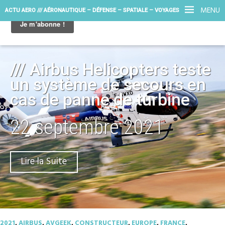
MENU
ACTU AERO /// AÉRONAUTIQUE – DÉFENSE – SPATIALE – VOYAGES
/// Airbus Helicopters teste
un système de secours en
cas de panne de turbine
22 septembre 2021
Lire la Suite
2021
,
AIRBUS
,
AVGEEK
,
CONSTRUCTEUR
,
EUROPE
,
FRANCE
,