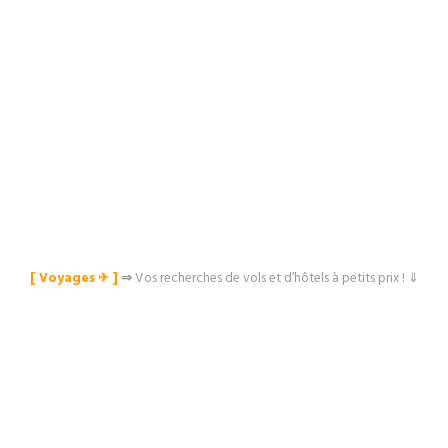
[ Voyages ✈︎ ]
⇒
Vos recherches de vols et d’hôtels à petits prix ! ⇓