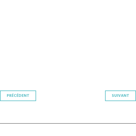
Navigation
PRÉCÉDENT
SUIVANT
des
articles