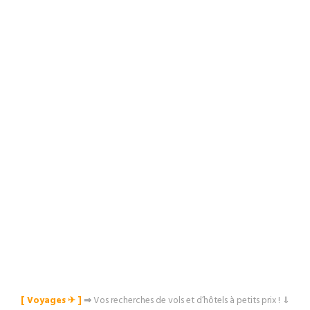
[ Voyages ✈︎ ]
⇒
Vos recherches de vols et d’hôtels à petits prix ! ⇓