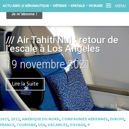
MENU
ACTU AERO /// AÉRONAUTIQUE – DÉFENSE – SPATIALE – VOYAGES
/// Air Tahiti Nui : retour de
l’escale à Los Angeles
19 novembre 2021
Lire la Suite
2021
,
2022
,
AMÉRIQUE DU NORD
,
COMPAGNIES AÉRIENNES
,
EUROPE
,
FRANCE
,
TOURISME
,
USA
,
VACANCES
,
VOYAGE
,
✈︎