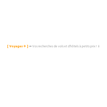
[ Voyages ✈︎ ]
⇒
Vos recherches de vols et d’hôtels à petits prix ! ⇓