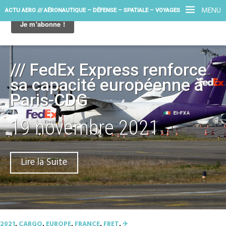
MENU
ACTU AERO /// AÉRONAUTIQUE – DÉFENSE – SPATIALE – VOYAGES
/// FedEx Express renforce
sa capacité européenne à
Paris-CDG
19 novembre 2021
Lire la Suite
2021
,
CARGO
,
EUROPE
,
FRANCE
,
FRET
,
✈︎