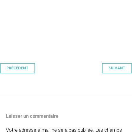
Navigation
PRÉCÉDENT
SUIVANT
des
articles
Laisser un commentaire
Votre adresse e-mail ne sera pas publiée.
Les champs